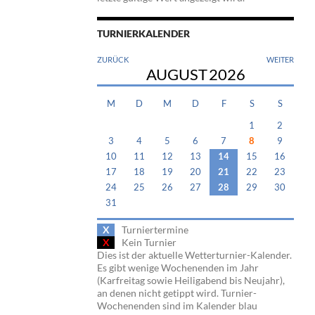
TURNIERKALENDER
ZURÜCK
WEITER
AUGUST
2026
M
D
M
D
F
S
S
1
2
3
4
5
6
7
8
9
10
11
12
13
14
15
16
17
18
19
20
21
22
23
24
25
26
27
28
29
30
31
X
Turniertermine
X
Kein Turnier
Dies ist der aktuelle Wetterturnier-Kalender.
Es gibt wenige Wochenenden im Jahr
(Karfreitag sowie Heiligabend bis Neujahr),
an denen nicht getippt wird. Turnier-
Wochenenden sind im Kalender blau