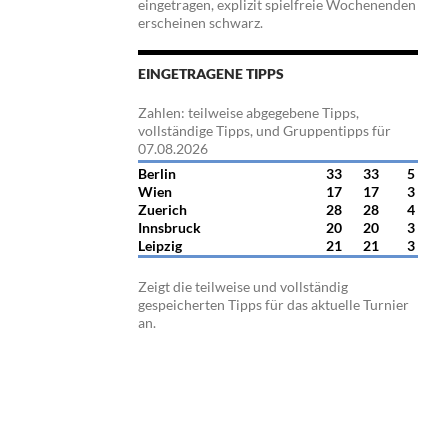
eingetragen, explizit spielfreie Wochenenden
erscheinen schwarz.
EINGETRAGENE TIPPS
Zahlen: teilweise abgegebene Tipps,
vollständige Tipps, und Gruppentipps für
07.08.2026
Berlin
33
33
5
Wien
17
17
3
Zuerich
28
28
4
Innsbruck
20
20
3
Leipzig
21
21
3
Zeigt die teilweise und vollständig
gespeicherten Tipps für das aktuelle Turnier
an.