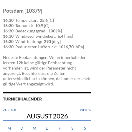
Potsdam [10379]
16:30
Temperatur:
25,6
[C]
16:30
Taupunkt:
10,9
[C]
16:30
Bedeckungsgrad:
100
[%]
16:30
Windgeschwindigkeit:
6,4
[m/s]
16:30
Windrichtung:
290
[deg]
16:30
Reduzierter Luftdruck:
1016,70
[hPa]
Neueste Beobachtungen. Wenn innerhalb der
letzten 12h keine gültige Beobachtung
vorhanden ist, wird der Parameter nicht
angezeigt. Beachte, dass die Zeiten
unterschiedlich sein können, da immer der letzte
gültige Wert angezeigt wird.
TURNIERKALENDER
ZURÜCK
WEITER
AUGUST
2026
M
D
M
D
F
S
S