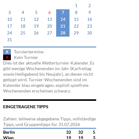
1
2
3
4
5
6
7
8
9
10
11
12
13
14
15
16
17
18
19
20
21
22
23
24
25
26
27
28
29
30
31
X
Turniertermine
X
Kein Turnier
Dies ist der aktuelle Wetterturnier-Kalender. Es
gibt wenige Wochenenden im Jahr (Karfreitag
sowie Heiligabend bis Neujahr), an denen nicht
getippt wird. Turnier-Wochenenden sind im
Kalender blau eingetragen, explizit spielfreie
Wochenenden erscheinen schwarz.
EINGETRAGENE TIPPS
Zahlen: teilweise abgegebene Tipps, vollständige
Tipps, und Gruppentipps für 31.07.2026
Berlin
32
32
5
Wien
19
19
3