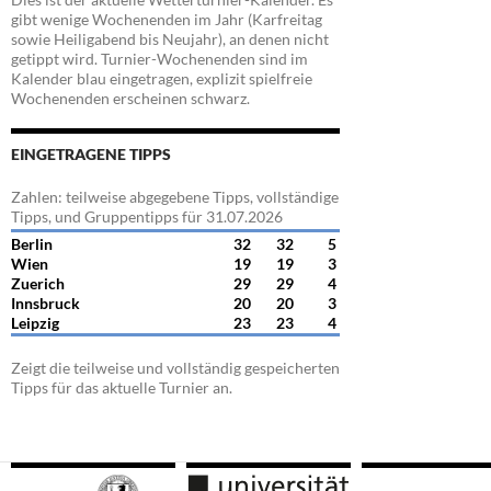
gibt wenige Wochenenden im Jahr (Karfreitag
sowie Heiligabend bis Neujahr), an denen nicht
getippt wird. Turnier-Wochenenden sind im
Kalender blau eingetragen, explizit spielfreie
Wochenenden erscheinen schwarz.
EINGETRAGENE TIPPS
Zahlen: teilweise abgegebene Tipps, vollständige
Tipps, und Gruppentipps für 31.07.2026
Berlin
32
32
5
Wien
19
19
3
Zuerich
29
29
4
Innsbruck
20
20
3
Leipzig
23
23
4
Zeigt die teilweise und vollständig gespeicherten
Tipps für das aktuelle Turnier an.