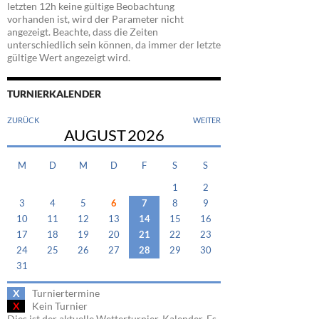
letzten 12h keine gültige Beobachtung
vorhanden ist, wird der Parameter nicht
angezeigt. Beachte, dass die Zeiten
unterschiedlich sein können, da immer der letzte
gültige Wert angezeigt wird.
TURNIERKALENDER
ZURÜCK
WEITER
AUGUST
2026
M
D
M
D
F
S
S
1
2
3
4
5
6
7
8
9
10
11
12
13
14
15
16
17
18
19
20
21
22
23
24
25
26
27
28
29
30
31
X
Turniertermine
X
Kein Turnier
Dies ist der aktuelle Wetterturnier-Kalender. Es