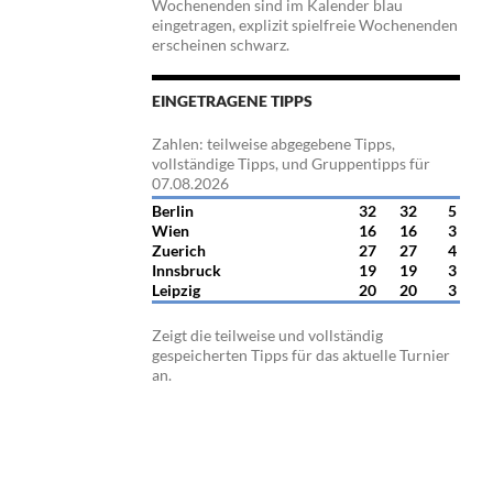
Wochenenden sind im Kalender blau
eingetragen, explizit spielfreie Wochenenden
erscheinen schwarz.
EINGETRAGENE TIPPS
Zahlen: teilweise abgegebene Tipps,
vollständige Tipps, und Gruppentipps für
07.08.2026
Berlin
32
32
5
Wien
16
16
3
Zuerich
27
27
4
Innsbruck
19
19
3
Leipzig
20
20
3
Zeigt die teilweise und vollständig
gespeicherten Tipps für das aktuelle Turnier
an.