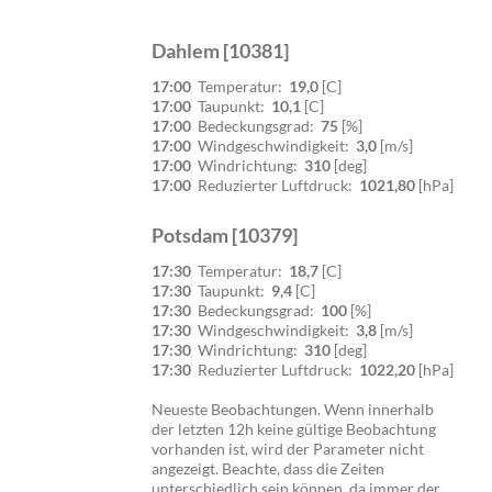
Dahlem [10381]
17:00
Temperatur:
19,0
[C]
17:00
Taupunkt:
10,1
[C]
17:00
Bedeckungsgrad:
75
[%]
17:00
Windgeschwindigkeit:
3,0
[m/s]
17:00
Windrichtung:
310
[deg]
17:00
Reduzierter Luftdruck:
1021,80
[hPa]
Potsdam [10379]
17:30
Temperatur:
18,7
[C]
17:30
Taupunkt:
9,4
[C]
17:30
Bedeckungsgrad:
100
[%]
17:30
Windgeschwindigkeit:
3,8
[m/s]
17:30
Windrichtung:
310
[deg]
17:30
Reduzierter Luftdruck:
1022,20
[hPa]
Neueste Beobachtungen. Wenn innerhalb
der letzten 12h keine gültige Beobachtung
vorhanden ist, wird der Parameter nicht
angezeigt. Beachte, dass die Zeiten
unterschiedlich sein können, da immer der