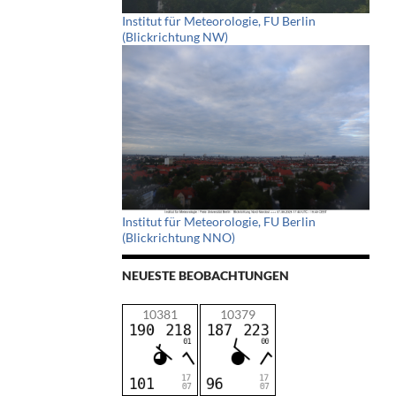
Institut für Meteorologie, FU Berlin
(Blickrichtung NW)
Institut für Meteorologie, FU Berlin
(Blickrichtung NNO)
NEUESTE BEOBACHTUNGEN
10381
10379