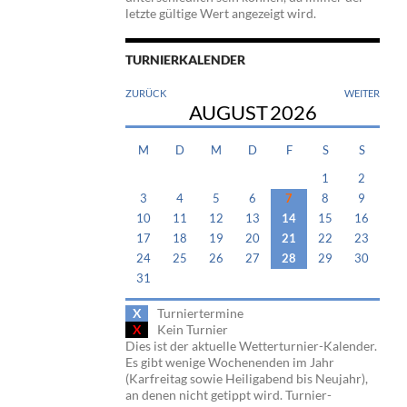
letzte gültige Wert angezeigt wird.
TURNIERKALENDER
ZURÜCK
WEITER
AUGUST
2026
M
D
M
D
F
S
S
1
2
3
4
5
6
7
8
9
10
11
12
13
14
15
16
17
18
19
20
21
22
23
24
25
26
27
28
29
30
31
X
Turniertermine
X
Kein Turnier
Dies ist der aktuelle Wetterturnier-Kalender.
Es gibt wenige Wochenenden im Jahr
(Karfreitag sowie Heiligabend bis Neujahr),
an denen nicht getippt wird. Turnier-