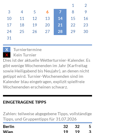
1
2
3
4
5
6
7
8
9
10
11
12
13
14
15
16
17
18
19
20
21
22
23
24
25
26
27
28
29
30
31
X
Turniertermine
X
Kein Turnier
Dies ist der aktuelle Wetterturnier-Kalender. Es
gibt wenige Wochenenden im Jahr (Karfreitag
sowie Heiligabend bis Neujahr), an denen nicht
getippt wird. Turnier-Wochenenden sind im
Kalender blau eingetragen, explizit spielfreie
Wochenenden erscheinen schwarz.
EINGETRAGENE TIPPS
Zahlen: teilweise abgegebene Tipps, vollständige
Tipps, und Gruppentipps für 31.07.2026
Berlin
32
32
5
Wien
19
19
3