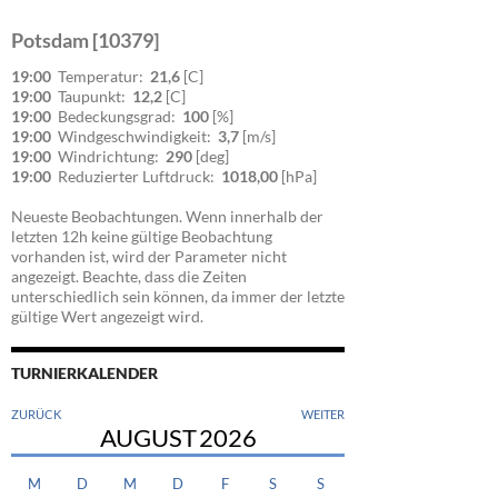
Potsdam [10379]
19:00
Temperatur:
21,6
[C]
19:00
Taupunkt:
12,2
[C]
19:00
Bedeckungsgrad:
100
[%]
19:00
Windgeschwindigkeit:
3,7
[m/s]
19:00
Windrichtung:
290
[deg]
19:00
Reduzierter Luftdruck:
1018,00
[hPa]
Neueste Beobachtungen. Wenn innerhalb der
letzten 12h keine gültige Beobachtung
vorhanden ist, wird der Parameter nicht
angezeigt. Beachte, dass die Zeiten
unterschiedlich sein können, da immer der letzte
gültige Wert angezeigt wird.
TURNIERKALENDER
ZURÜCK
WEITER
AUGUST
2026
M
D
M
D
F
S
S