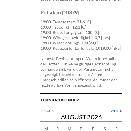
Potsdam [10379]
19:00
Temperatur:
21,6
[C]
19:00
Taupunkt:
12,2
[C]
19:00
Bedeckungsgrad:
100
[%]
19:00
Windgeschwindigkeit:
3,7
[m/s]
19:00
Windrichtung:
290
[deg]
19:00
Reduzierter Luftdruck:
1018,00
[hPa]
Neueste Beobachtungen. Wenn innerhalb
der letzten 12h keine gültige Beobachtung
vorhanden ist, wird der Parameter nicht
angezeigt. Beachte, dass die Zeiten
unterschiedlich sein können, da immer der
letzte gültige Wert angezeigt wird.
TURNIERKALENDER
ZURÜCK
WEITER
AUGUST
2026
M
D
M
D
F
S
S