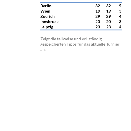
Berlin
32
32
5
Wien
19
19
3
Zuerich
29
29
4
Innsbruck
20
20
3
Leipzig
23
23
4
Zeigt die teilweise und vollständig
gespeicherten Tipps für das aktuelle Turnier
an.