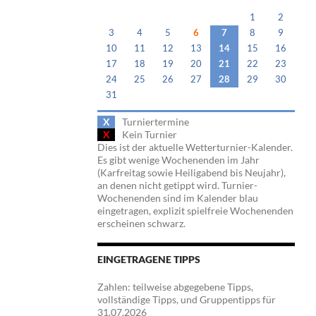
1
2
3
4
5
6
7
8
9
10
11
12
13
14
15
16
17
18
19
20
21
22
23
24
25
26
27
28
29
30
31
X
Turniertermine
X
Kein Turnier
Dies ist der aktuelle Wetterturnier-Kalender.
Es gibt wenige Wochenenden im Jahr
(Karfreitag sowie Heiligabend bis Neujahr),
an denen nicht getippt wird. Turnier-
Wochenenden sind im Kalender blau
eingetragen, explizit spielfreie Wochenenden
erscheinen schwarz.
EINGETRAGENE TIPPS
Zahlen: teilweise abgegebene Tipps,
vollständige Tipps, und Gruppentipps für
31.07.2026