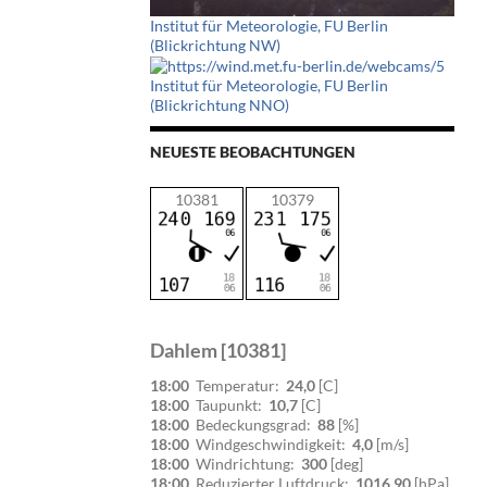
Institut für Meteorologie, FU Berlin
(Blickrichtung NW)
Institut für Meteorologie, FU Berlin
(Blickrichtung NNO)
NEUESTE BEOBACHTUNGEN
10381
10379
Dahlem [10381]
18:00
Temperatur:
24,0
[C]
18:00
Taupunkt:
10,7
[C]
18:00
Bedeckungsgrad:
88
[%]
18:00
Windgeschwindigkeit:
4,0
[m/s]
18:00
Windrichtung:
300
[deg]
18:00
Reduzierter Luftdruck:
1016,90
[hPa]