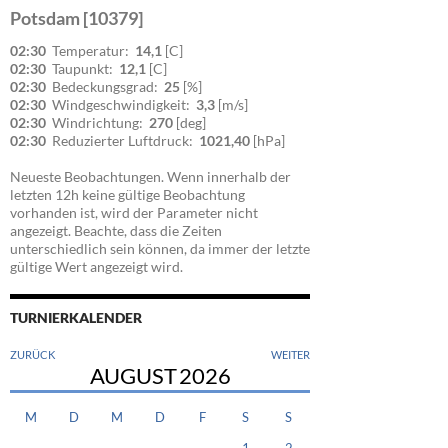
Potsdam [10379]
02:30
Temperatur:
14,1
[C]
02:30
Taupunkt:
12,1
[C]
02:30
Bedeckungsgrad:
25
[%]
02:30
Windgeschwindigkeit:
3,3
[m/s]
02:30
Windrichtung:
270
[deg]
02:30
Reduzierter Luftdruck:
1021,40
[hPa]
Neueste Beobachtungen. Wenn innerhalb der
letzten 12h keine gültige Beobachtung
vorhanden ist, wird der Parameter nicht
angezeigt. Beachte, dass die Zeiten
unterschiedlich sein können, da immer der letzte
gültige Wert angezeigt wird.
TURNIERKALENDER
ZURÜCK
WEITER
AUGUST
2026
M
D
M
D
F
S
S