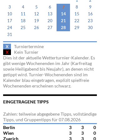
1
2
3
4
5
6
7
8
9
10
11
12
13
14
15
16
17
18
19
20
21
22
23
24
25
26
27
28
29
30
31
X
Turniertermine
X
Kein Turnier
Dies ist der aktuelle Wetterturnier-Kalender. Es
gibt wenige Wochenenden im Jahr (Karfreitag
sowie Heiligabend bis Neujahr), an denen nicht
getippt wird. Turnier-Wochenenden sind im
Kalender blau eingetragen, explizit spielfreie
Wochenenden erscheinen schwarz.
EINGETRAGENE TIPPS
Zahlen: teilweise abgegebene Tipps, vollständige
Tipps, und Gruppentipps für 07.08.2026
Berlin
3
3
0
Wien
3
3
0
Zuerich
3
3
0