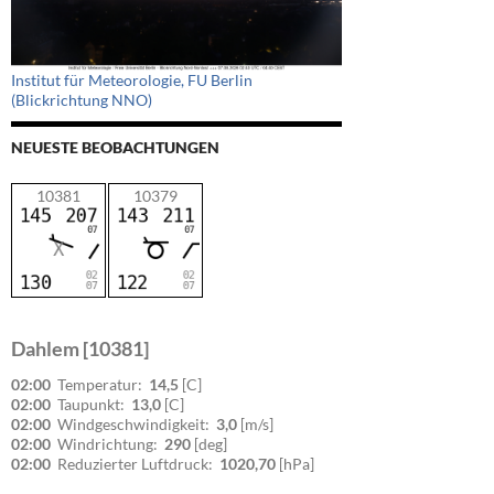
Institut für Meteorologie, FU Berlin
(Blickrichtung NNO)
NEUESTE BEOBACHTUNGEN
10381
10379
Dahlem [10381]
02:00
Temperatur:
14,5
[C]
02:00
Taupunkt:
13,0
[C]
02:00
Windgeschwindigkeit:
3,0
[m/s]
02:00
Windrichtung:
290
[deg]
02:00
Reduzierter Luftdruck:
1020,70
[hPa]