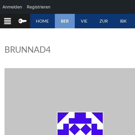
Anmelden
Registrieren
ZUM
HOME
BER
VIE
ZUR
IBK
INHALT
SPRINGEN
BRUNNAD4