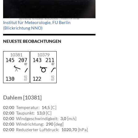
Institut für Meteorologie, FU Berlin
(Blickrichtung NNO)
NEUESTE BEOBACHTUNGEN
10381
10379
Dahlem [10381]
02:00
Temperatur:
14,5
[C]
02:00
Taupunkt:
13,0
[C]
02:00
Windgeschwindigkeit:
3,0
[m/s]
02:00
Windrichtung:
290
[deg]
02:00
Reduzierter Luftdruck:
1020,70
[hPa]