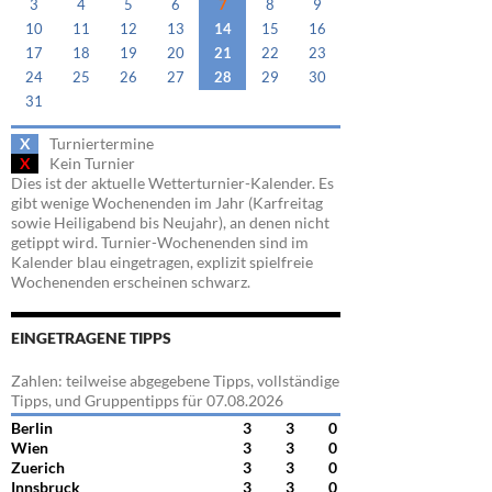
3
4
5
6
7
8
9
10
11
12
13
14
15
16
17
18
19
20
21
22
23
24
25
26
27
28
29
30
31
X
Turniertermine
X
Kein Turnier
Dies ist der aktuelle Wetterturnier-Kalender. Es
gibt wenige Wochenenden im Jahr (Karfreitag
sowie Heiligabend bis Neujahr), an denen nicht
getippt wird. Turnier-Wochenenden sind im
Kalender blau eingetragen, explizit spielfreie
Wochenenden erscheinen schwarz.
EINGETRAGENE TIPPS
Zahlen: teilweise abgegebene Tipps, vollständige
Tipps, und Gruppentipps für 07.08.2026
Berlin
3
3
0
Wien
3
3
0
Zuerich
3
3
0
Innsbruck
3
3
0