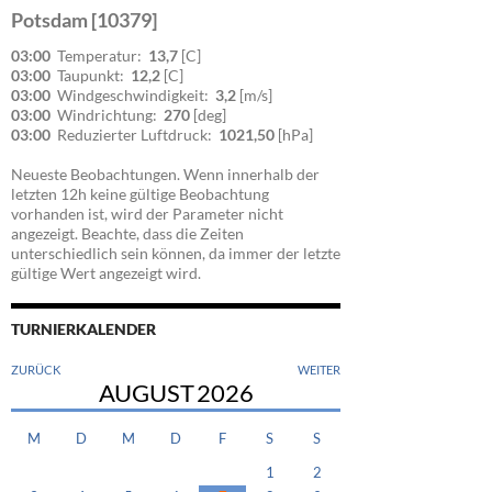
Potsdam [10379]
03:00
Temperatur:
13,7
[C]
03:00
Taupunkt:
12,2
[C]
03:00
Windgeschwindigkeit:
3,2
[m/s]
03:00
Windrichtung:
270
[deg]
03:00
Reduzierter Luftdruck:
1021,50
[hPa]
Neueste Beobachtungen. Wenn innerhalb der
letzten 12h keine gültige Beobachtung
vorhanden ist, wird der Parameter nicht
angezeigt. Beachte, dass die Zeiten
unterschiedlich sein können, da immer der letzte
gültige Wert angezeigt wird.
TURNIERKALENDER
ZURÜCK
WEITER
AUGUST
2026
M
D
M
D
F
S
S
1
2