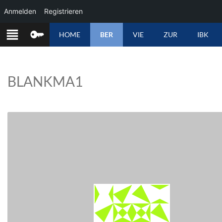
Anmelden
Registrieren
ZUM
HOME
BER
VIE
ZUR
IBK
INHALT
SPRINGEN
BLANKMA1