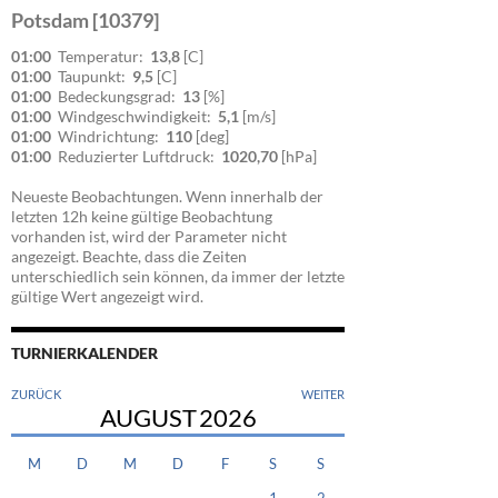
Potsdam [10379]
01:00
Temperatur:
13,8
[C]
01:00
Taupunkt:
9,5
[C]
01:00
Bedeckungsgrad:
13
[%]
01:00
Windgeschwindigkeit:
5,1
[m/s]
01:00
Windrichtung:
110
[deg]
01:00
Reduzierter Luftdruck:
1020,70
[hPa]
Neueste Beobachtungen. Wenn innerhalb der
letzten 12h keine gültige Beobachtung
vorhanden ist, wird der Parameter nicht
angezeigt. Beachte, dass die Zeiten
unterschiedlich sein können, da immer der letzte
gültige Wert angezeigt wird.
TURNIERKALENDER
ZURÜCK
WEITER
AUGUST
2026
M
D
M
D
F
S
S