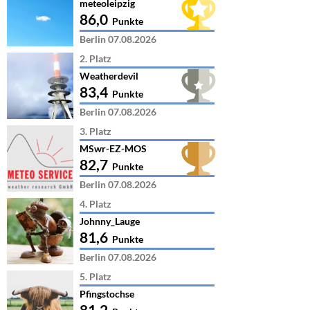
meteoleipzig
86,0
Punkte
Berlin 07.08.2026
2. Platz
Weatherdevil
83,4
Punkte
Berlin 07.08.2026
3. Platz
MSwr-EZ-MOS
82,7
Punkte
Berlin 07.08.2026
4. Platz
Johnny_Lauge
81,6
Punkte
Berlin 07.08.2026
5. Platz
Pfingstochse
81,2