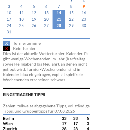
1
2
3
4
5
6
7
8
9
10
11
12
13
14
15
16
17
18
19
20
21
22
23
24
25
26
27
28
29
30
31
X
Turniertermine
X
Kein Turnier
Dies ist der aktuelle Wetterturnier-Kalender. Es
gibt wenige Wochenenden im Jahr (Karfreitag
sowie Heiligabend bis Neujahr), an denen nicht
getippt wird. Turnier-Wochenenden sind im
Kalender blau eingetragen, explizit spielfreie
Wochenenden erscheinen schwarz.
EINGETRAGENE TIPPS
Zahlen: teilweise abgegebene Tipps, vollständige
Tipps, und Gruppentipps für 07.08.2026
Berlin
33
33
5
Wien
17
17
3
Zuerich
28
28
4