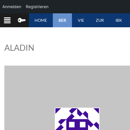
Anmelden
Registrieren
ZUM
HOME
BER
VIE
ZUR
IBK
INHALT
SPRINGEN
ALADIN