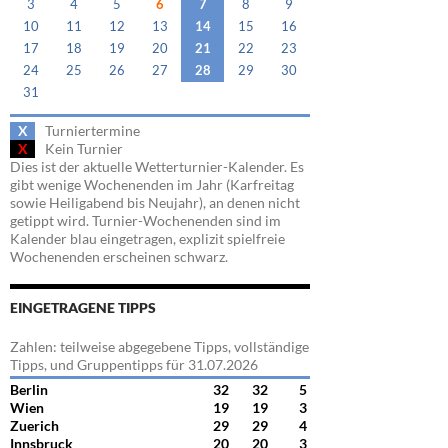
3
4
5
6
7
8
9
10
11
12
13
14
15
16
17
18
19
20
21
22
23
24
25
26
27
28
29
30
31
X
Turniertermine
X
Kein Turnier
Dies ist der aktuelle Wetterturnier-Kalender. Es
gibt wenige Wochenenden im Jahr (Karfreitag
sowie Heiligabend bis Neujahr), an denen nicht
getippt wird. Turnier-Wochenenden sind im
Kalender blau eingetragen, explizit spielfreie
Wochenenden erscheinen schwarz.
EINGETRAGENE TIPPS
Zahlen: teilweise abgegebene Tipps, vollständige
Tipps, und Gruppentipps für 31.07.2026
Berlin
32
32
5
Wien
19
19
3
Zuerich
29
29
4
Innsbruck
20
20
3