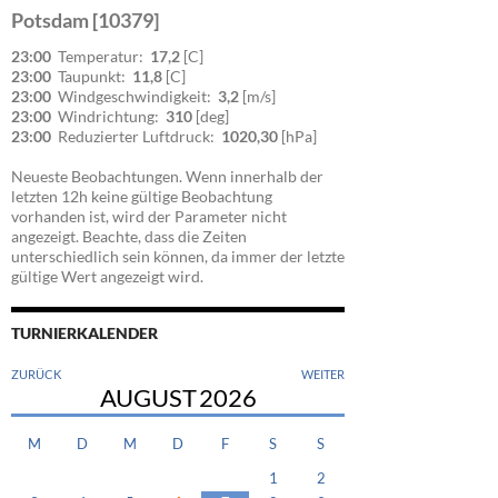
Potsdam [10379]
23:00
Temperatur:
17,2
[C]
23:00
Taupunkt:
11,8
[C]
23:00
Windgeschwindigkeit:
3,2
[m/s]
23:00
Windrichtung:
310
[deg]
23:00
Reduzierter Luftdruck:
1020,30
[hPa]
Neueste Beobachtungen. Wenn innerhalb der
letzten 12h keine gültige Beobachtung
vorhanden ist, wird der Parameter nicht
angezeigt. Beachte, dass die Zeiten
unterschiedlich sein können, da immer der letzte
gültige Wert angezeigt wird.
TURNIERKALENDER
ZURÜCK
WEITER
AUGUST
2026
M
D
M
D
F
S
S
1
2