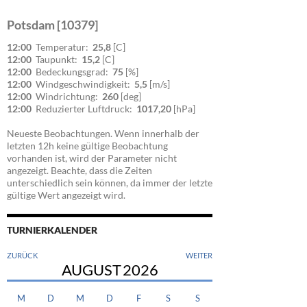
Potsdam [10379]
12:00
Temperatur:
25,8
[C]
12:00
Taupunkt:
15,2
[C]
12:00
Bedeckungsgrad:
75
[%]
12:00
Windgeschwindigkeit:
5,5
[m/s]
12:00
Windrichtung:
260
[deg]
12:00
Reduzierter Luftdruck:
1017,20
[hPa]
Neueste Beobachtungen. Wenn innerhalb der
letzten 12h keine gültige Beobachtung
vorhanden ist, wird der Parameter nicht
angezeigt. Beachte, dass die Zeiten
unterschiedlich sein können, da immer der letzte
gültige Wert angezeigt wird.
TURNIERKALENDER
ZURÜCK
WEITER
AUGUST
2026
M
D
M
D
F
S
S