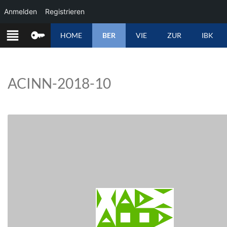
Anmelden
Registrieren
ZUM
HOME
BER
VIE
ZUR
IBK
INHALT
SPRINGEN
ACINN-2018-10