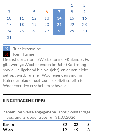
1
2
3
4
5
6
7
8
9
10
11
12
13
14
15
16
17
18
19
20
21
22
23
24
25
26
27
28
29
30
31
X
Turniertermine
X
Kein Turnier
Dies ist der aktuelle Wetterturnier-Kalender. Es
gibt wenige Wochenenden im Jahr (Karfreitag
sowie Heiligabend bis Neujahr), an denen nicht
getippt wird. Turnier-Wochenenden sind im
Kalender blau eingetragen, explizit spielfreie
Wochenenden erscheinen schwarz.
EINGETRAGENE TIPPS
Zahlen: teilweise abgegebene Tipps, vollständige
Tipps, und Gruppentipps für 31.07.2026
Berlin
32
32
5
Wien
19
19
3