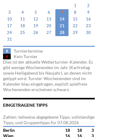
1
2
3
4
5
6
7
8
9
10
11
12
13
14
15
16
17
18
19
20
21
22
23
24
25
26
27
28
29
30
31
X
Turniertermine
X
Kein Turnier
Dies ist der aktuelle Wetterturnier-Kalender. Es
gibt wenige Wochenenden im Jahr (Karfreitag
sowie Heiligabend bis Neujahr), an denen nicht
getippt wird. Turnier-Wochenenden sind im
Kalender blau eingetragen, explizit spielfreie
Wochenenden erscheinen schwarz.
EINGETRAGENE TIPPS
Zahlen: teilweise abgegebene Tipps, vollständige
Tipps, und Gruppentipps für 07.08.2026
Berlin
18
18
3
Wien
16
16
3