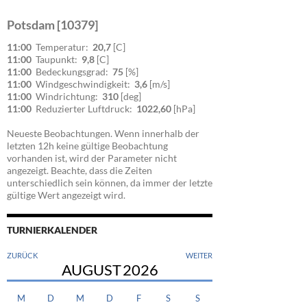
Potsdam [10379]
11:00
Temperatur:
20,7
[C]
11:00
Taupunkt:
9,8
[C]
11:00
Bedeckungsgrad:
75
[%]
11:00
Windgeschwindigkeit:
3,6
[m/s]
11:00
Windrichtung:
310
[deg]
11:00
Reduzierter Luftdruck:
1022,60
[hPa]
Neueste Beobachtungen. Wenn innerhalb der
letzten 12h keine gültige Beobachtung
vorhanden ist, wird der Parameter nicht
angezeigt. Beachte, dass die Zeiten
unterschiedlich sein können, da immer der letzte
gültige Wert angezeigt wird.
TURNIERKALENDER
ZURÜCK
WEITER
AUGUST
2026
M
D
M
D
F
S
S