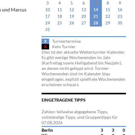
3
4
5
6
7
8
9
ch und Marcus
10
11
12
13
14
15
16
17
18
19
20
21
22
23
24
25
26
27
28
29
30
31
X
Turniertermine
X
Kein Turnier
Dies ist der aktuelle Wetterturnier-Kalender.
Es gibt wenige Wochenenden im Jahr
(Karfreitag sowie Heiligabend bis Neujahr),
an denen nicht getippt wird. Turnier-
Wochenenden sind im Kalender blau
eingetragen, explizit spielfreie Wochenenden
erscheinen schwarz.
EINGETRAGENE TIPPS
Zahlen: teilweise abgegebene Tipps,
vollständige Tipps, und Gruppentipps für
07.08.2026
Berlin
3
3
0