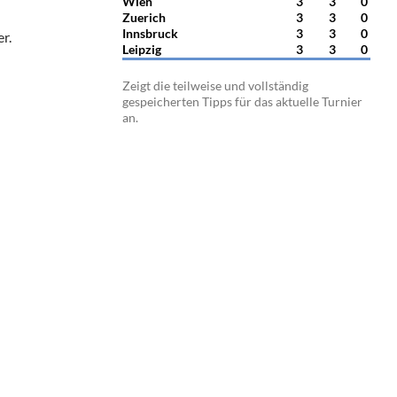
Wien
3
3
0
Zuerich
3
3
0
Innsbruck
3
3
0
r.
Leipzig
3
3
0
Zeigt die teilweise und vollständig
gespeicherten Tipps für das aktuelle Turnier
an.