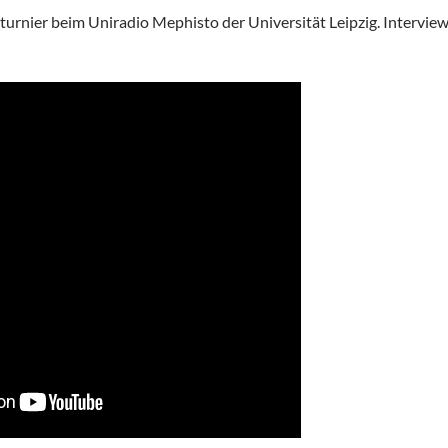
urnier beim Uniradio Mephisto der Universität Leipzig. Intervie