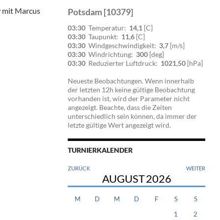
w mit Marcus
Potsdam [10379]
03:30
Temperatur:
14,1
[C]
03:30
Taupunkt:
11,6
[C]
03:30
Windgeschwindigkeit:
3,7
[m/s]
03:30
Windrichtung:
300
[deg]
03:30
Reduzierter Luftdruck:
1021,50
[hPa]
Neueste Beobachtungen. Wenn innerhalb
der letzten 12h keine gültige Beobachtung
vorhanden ist, wird der Parameter nicht
angezeigt. Beachte, dass die Zeiten
unterschiedlich sein können, da immer der
letzte gültige Wert angezeigt wird.
TURNIERKALENDER
ZURÜCK
WEITER
AUGUST
2026
M
D
M
D
F
S
S
1
2