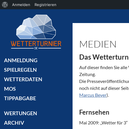
Über
Anmelden
Registrieren
Suchen
WordPress
MEDIEN
Das Wetterturni
ANMELDUNG
Auf dieser finden Sie all
SPIELREGELN
Zeitung.
WETTERDATEN
Die Presseveröffentlichun
noch nicht auf dieser Seit
MOS
Marcus Beyer
).
TIPPABGABE
Fernsehen
WERTUNGEN
ARCHIV
Mai 2009: „Wetter für 3