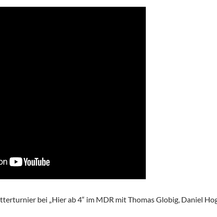
erturnier bei „Hier ab 4“ im MDR mit Thomas Globig, Daniel H