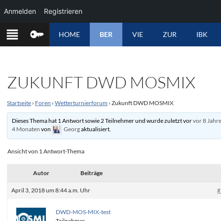
Anmelden
Registrieren
ZUM
HOME
BER
VIE
ZUR
IBK
INHALT
SPRINGEN
ZUKUNFT DWD MOSMIX
Startseite
›
Foren
›
Wetterturnierforum
›
Zukunft DWD MOSMIX
Dieses Thema hat 1 Antwort sowie 2 Teilnehmer und wurde zuletzt vor
vor 8 Jahr
4 Monaten
von
Georg
aktualisiert.
Ansicht von 1 Antwort-Thema
Autor
Beiträge
April 3, 2018 um 8:44 a.m. Uhr
#
DWD-MOS-MIX-test
Teilnehmer