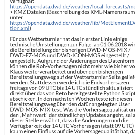
verfügbar:
https://opendata.dwd.de/weather/local_forecasts/m
> KMZ Dateien (Beschreibung des KML-Namensraum
unter
https://opendata.dwd.de/weather/lib/MetElementDe
tion.xml
)
Für das Wetterturnier hat das in erster Linie einige
technische Umstellungen zur Folge: ab 01.06.2018 wi
die Bereitstellung der bisherigen DWD-MOS-MIX /
DWD-EZ-MOS und DWD-ICON-MOS eingestellt /
umgestellt. Aufgrund der Änderungen des Datenform
können die Roh-Vorhersagen nicht mehr wie bisher v
Klaus weiterverarbeitet und über den bisherigen
Bereitstellungsweg auf der Wetterturnier Seite gelief
werden. Stattdessen werde ich die Endvorhersagen
freitags von 09 UTC bis 14 UTC stündlich aktualisiert
direkt über das von Reto bereitgestellte Python Skrip
abschicken. In den nächsten Wochen teste ich diesen
Bereitstellungsweg über den dafür angelegten User
DWD-MOS-MIX-test. Was die Vorhersagequalität u
den „Mehrwert“ der stündlichen Updates angeht, sei 
dieser Stelle erwähnt, dass die Änderungen und die
Verfügbarkeit der 14 UTC Vorhersagen (statt 09 UTC)
kaum einen Einfluss auf die Vorhersagequalität hat, da