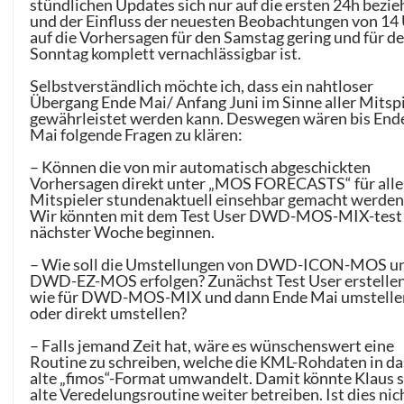
stündlichen Updates sich nur auf die ersten 24h bezi
und der Einfluss der neuesten Beobachtungen von 14
auf die Vorhersagen für den Samstag gering und für d
Sonntag komplett vernachlässigbar ist.
Selbstverständlich möchte ich, dass ein nahtloser
Übergang Ende Mai/ Anfang Juni im Sinne aller Mitsp
gewährleistet werden kann. Deswegen wären bis End
Mai folgende Fragen zu klären:
– Können die von mir automatisch abgeschickten
Vorhersagen direkt unter „MOS FORECASTS“ für alle
Mitspieler stundenaktuell einsehbar gemacht werden
Wir könnten mit dem Test User DWD-MOS-MIX-test
nächster Woche beginnen.
– Wie soll die Umstellungen von DWD-ICON-MOS u
DWD-EZ-MOS erfolgen? Zunächst Test User erstelle
wie für DWD-MOS-MIX und dann Ende Mai umstelle
oder direkt umstellen?
– Falls jemand Zeit hat, wäre es wünschenswert eine
Routine zu schreiben, welche die KML-Rohdaten in da
alte „fimos“-Format umwandelt. Damit könnte Klaus 
alte Veredelungsroutine weiter betreiben. Ist dies nic