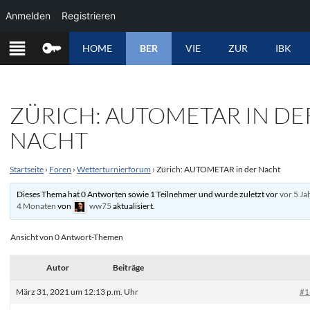
Anmelden
Registrieren
ZUM
HOME
BER
VIE
ZUR
IBK
INHALT
SPRINGEN
ZÜRICH: AUTOMETAR IN DE
NACHT
Startseite
›
Foren
›
Wetterturnierforum
›
Zürich: AUTOMETAR in der Nacht
Dieses Thema hat 0 Antworten sowie 1 Teilnehmer und wurde zuletzt vor
vor 5 Ja
4 Monaten
von
ww75
aktualisiert.
Ansicht von 0 Antwort-Themen
Autor
Beiträge
März 31, 2021 um 12:13 p.m. Uhr
#1