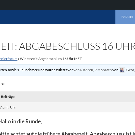
ZUM INHA
BERLIN
EIT: ABGABESCHLUSS 16 UH
rnierforum
›
Winterzeit: Abgabeschluss 16 Uhr MEZ
rten sowie 1 Teilnehmer und wurde zuletzt vor
vor 4 Jahren, 9 Monaten
von
Geor
emen
Beiträge
7 p.m. Uhr
Hallo in die Runde,
bitte achtet auf die frühere Abgabezeit. Abgabeschluss is