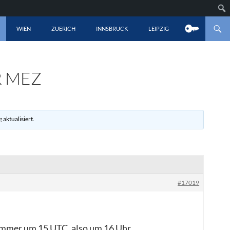
LT SPRINGEN
WIEN
ZUERICH
INNSBRUCK
LEIPZIG
R MEZ
g
aktualisiert.
#17019
t immer um 15 UTC, also um 16 Uhr