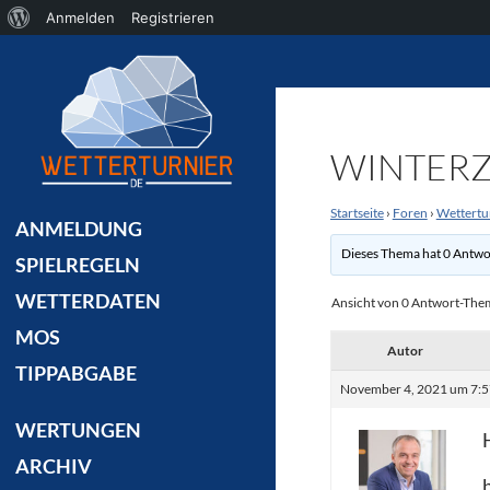
Über
Anmelden
Registrieren
Suchen
WordPress
WINTERZ
Startseite
›
Foren
›
Wettertu
ANMELDUNG
Dieses Thema hat 0 Antwo
SPIELREGELN
WETTERDATEN
Ansicht von 0 Antwort-Th
MOS
Autor
TIPPABGABE
November 4, 2021 um 7:5
WERTUNGEN
ARCHIV