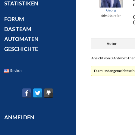
STATISTIKEN
Georg
Administrator
FORUM
DAS TEAM
AUTOMATEN
Autor
GESCHICHTE
Ansicht von 0 Antwort-Th
English
Du musst angemeldet sein
ANMELDEN