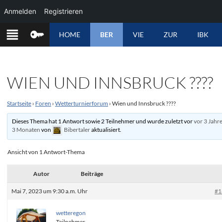
Anmelden
Registrieren
ZUM
HOME
BER
VIE
ZUR
IBK
INHALT
SPRINGEN
WIEN UND INNSBRUCK ????
Startseite
›
Foren
›
Wetterturnierforum
›
Wien und Innsbruck ????
Dieses Thema hat 1 Antwort sowie 2 Teilnehmer und wurde zuletzt vor
vor 3 Jahr
3 Monaten
von
Bibertaler
aktualisiert.
Ansicht von 1 Antwort-Thema
Autor
Beiträge
Mai 7, 2023 um 9:30 a.m. Uhr
#1
wetteregon
Teilnehmer