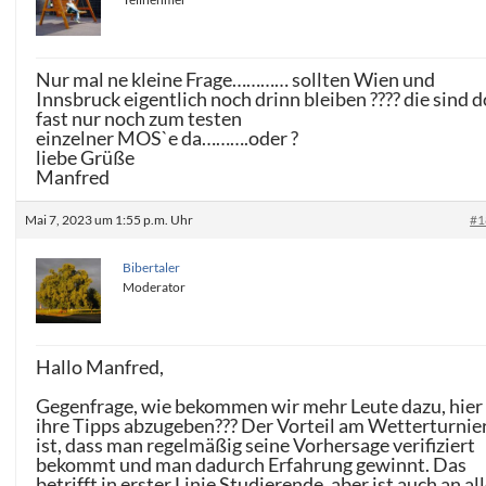
Nur mal ne kleine Frage………… sollten Wien und
Innsbruck eigentlich noch drinn bleiben ???? die sind 
fast nur noch zum testen
einzelner MOS`e da……….oder ?
liebe Grüße
Manfred
Mai 7, 2023 um 1:55 p.m. Uhr
#1
Bibertaler
Moderator
Hallo Manfred,
Gegenfrage, wie bekommen wir mehr Leute dazu, hier
ihre Tipps abzugeben??? Der Vorteil am Wetterturnie
ist, dass man regelmäßig seine Vorhersage verifiziert
bekommt und man dadurch Erfahrung gewinnt. Das
betrifft in erster Linie Studierende, aber ist auch an al