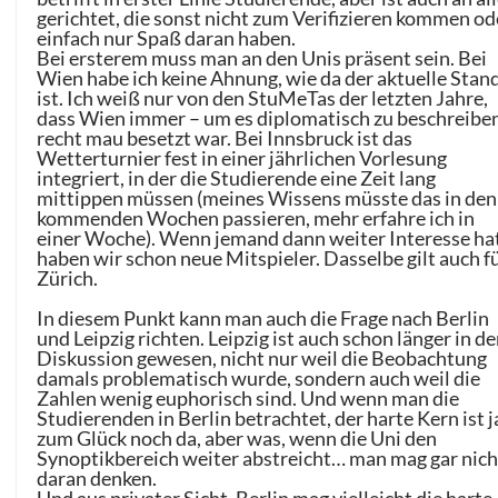
gerichtet, die sonst nicht zum Verifizieren kommen od
einfach nur Spaß daran haben.
Bei ersterem muss man an den Unis präsent sein. Bei
Wien habe ich keine Ahnung, wie da der aktuelle Stan
ist. Ich weiß nur von den StuMeTas der letzten Jahre,
dass Wien immer – um es diplomatisch zu beschreibe
recht mau besetzt war. Bei Innsbruck ist das
Wetterturnier fest in einer jährlichen Vorlesung
integriert, in der die Studierende eine Zeit lang
mittippen müssen (meines Wissens müsste das in den
kommenden Wochen passieren, mehr erfahre ich in
einer Woche). Wenn jemand dann weiter Interesse hat
haben wir schon neue Mitspieler. Dasselbe gilt auch f
Zürich.
In diesem Punkt kann man auch die Frage nach Berlin
und Leipzig richten. Leipzig ist auch schon länger in de
Diskussion gewesen, nicht nur weil die Beobachtung
damals problematisch wurde, sondern auch weil die
Zahlen wenig euphorisch sind. Und wenn man die
Studierenden in Berlin betrachtet, der harte Kern ist j
zum Glück noch da, aber was, wenn die Uni den
Synoptikbereich weiter abstreicht… man mag gar nich
daran denken.