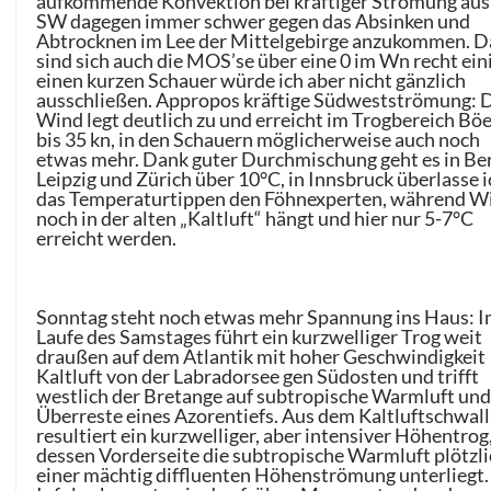
aufkommende Konvektion bei kräftiger Strömung au
SW dagegen immer schwer gegen das Absinken und
Abtrocknen im Lee der Mittelgebirge anzukommen. D
sind sich auch die MOS’se über eine 0 im Wn recht eini
einen kurzen Schauer würde ich aber nicht gänzlich
ausschließen. Appropos kräftige Südwestströmung: 
Wind legt deutlich zu und erreicht im Trogbereich Bö
bis 35 kn, in den Schauern möglicherweise auch noch
etwas mehr. Dank guter Durchmischung geht es in Ber
Leipzig und Zürich über 10°C, in Innsbruck überlasse i
das Temperaturtippen den Föhnexperten, während W
noch in der alten „Kaltluft“ hängt und hier nur 5-7°C
erreicht werden.
Sonntag steht noch etwas mehr Spannung ins Haus: 
Laufe des Samstages führt ein kurzwelliger Trog weit
draußen auf dem Atlantik mit hoher Geschwindigkeit
Kaltluft von der Labradorsee gen Südosten und trifft
westlich der Bretange auf subtropische Warmluft und
Überreste eines Azorentiefs. Aus dem Kaltluftschwall
resultiert ein kurzwelliger, aber intensiver Höhentrog,
dessen Vorderseite die subtropische Warmluft plötzl
einer mächtig diffluenten Höhenströmung unterliegt.