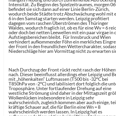
Intensität. Zu Beginn des Spielzeitraumes, morgen 
befindet sie sich dann auf einer Linie Berlin-Zürich,
wodurch beide Städte trotz Abschwächung wohl mit e
6 in den Samstag starten werden. Leipzig profitiert
dagegen vom raschen Überströmen des Thüringer
Waldes, wodurch fraglich ist, ob es für eine Wv = 6 rei
oder doch bei netten Leewellen mit ein paar virgae in 
Aufstiegsbereichen bleibt. Für Innsbruck und Wien
verhindert aufkommender Föhn ein merkliches Eingre
der Front in den freundlichen Wettercharakter, sodas
Niederschläge hier am Vormittag nicht zu erwarten si
Nach Durchzug der Front rückt recht rasch der Höhen
nach. Dieser beeinflusst allerdings eher Leipzig und B
mit „höhenkalten“ Luftmassen (T500 bis -32°C bei
T850hPa von -2°C) und labilisiert dort folglich die unt
Troposphäre. Unter fortlaufender Drehung auf eine
westliche Strömung sind daher in der Mittagszeit grö
Wolkenlücken insbesondere in Leipzig sehr
wahrscheinlich, zugleich kommen aber auch einige, tei
kräftige Schauer auf, die für Berlin eine Wn = 8
wahrscheinlich werden lassen. In Leipzig hat es