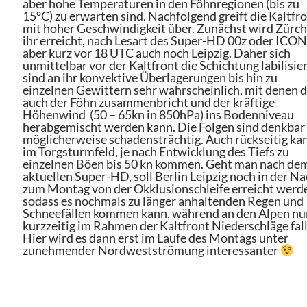
aber hohe Temperaturen in den Föhnregionen (bis zu
15°C) zu erwarten sind. Nachfolgend greift die Kaltfr
mit hoher Geschwindigkeit über. Zunächst wird Zürch
ihr erreicht, nach Lesart des Super-HD 00z oder ICON
aber kurz vor 18 UTC auch noch Leipzig. Daher sich
unmittelbar vor der Kaltfront die Schichtung labilisier
sind an ihr konvektive Überlagerungen bis hin zu
einzelnen Gewittern sehr wahrscheinlich, mit denen 
auch der Föhn zusammenbricht und der kräftige
Höhenwind (50 – 65kn in 850hPa) ins Bodenniveau
herabgemischt werden kann. Die Folgen sind denkbar
möglicherweise schadensträchtig. Auch rückseitig ka
im Torgsturmfeld, je nach Entwicklung des Tiefs zu
einzelnen Böen bis 50 kn kommen. Geht man nach de
aktuellen Super-HD, soll Berlin Leipzig noch in der N
zum Montag von der Okklusionschleife erreicht werd
sodass es nochmals zu länger anhaltenden Regen und
Schneefällen kommen kann, während an den Alpen nu
kurzzeitig im Rahmen der Kaltfront Niederschläge fal
Hier wird es dann erst im Laufe des Montags unter
zunehmender Nordwestströmung interessanter