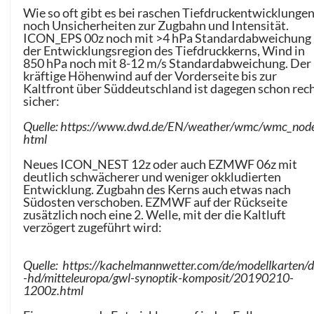
Wie so oft gibt es bei raschen Tiefdruckentwicklunge
noch Unsicherheiten zur Zugbahn und Intensität.
ICON_EPS 00z noch mit >4 hPa Standardabweichung 
der Entwicklungsregion des Tiefdruckkerns, Wind in
850 hPa noch mit 8-12 m/s Standardabweichung. Der
kräftige Höhenwind auf der Vorderseite bis zur
Kaltfront über Süddeutschland ist dagegen schon rec
sicher:
Quelle: https://www.dwd.de/EN/weather/wmc/wmc_node
html
Neues ICON_NEST 12z oder auch EZMWF 06z mit
deutlich schwächerer und weniger okkludierten
Entwicklung. Zugbahn des Kerns auch etwas nach
Südosten verschoben. EZMWF auf der Rückseite
zusätzlich noch eine 2. Welle, mit der die Kaltluft
verzögert zugeführt wird:
Quelle: https://kachelmannwetter.com/de/modellkarten/
-hd/mitteleuropa/gwl-synoptik-komposit/20190210-
1200z.html