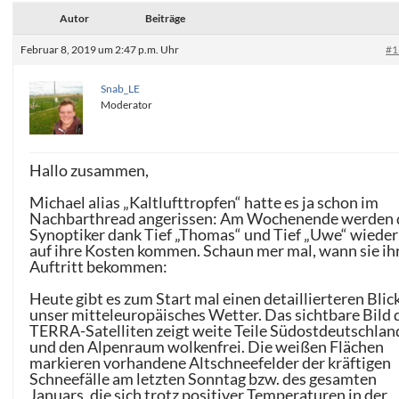
Autor
Beiträge
Februar 8, 2019 um 2:47 p.m. Uhr
#1
Snab_LE
Moderator
Hallo zusammen,
Michael alias „Kaltlufttropfen“ hatte es ja schon im
Nachbarthread angerissen: Am Wochenende werden 
Synoptiker dank Tief „Thomas“ und Tief „Uwe“ wieder 
auf ihre Kosten kommen. Schaun mer mal, wann sie ih
Auftritt bekommen:
Heute gibt es zum Start mal einen detaillierteren Blic
unser mitteleuropäisches Wetter. Das sichtbare Bild 
TERRA-Satelliten zeigt weite Teile Südostdeutschlan
und den Alpenraum wolkenfrei. Die weißen Flächen
markieren vorhandene Altschneefelder der kräftigen
Schneefälle am letzten Sonntag bzw. des gesamten
Januars, die sich trotz positiver Temperaturen in der