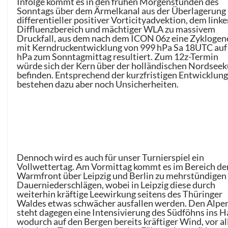
Infolge kommt es in den frühen Morgenstunden des
Sonntags über dem Ärmelkanal aus der Überlagerung
differentieller positiver Vorticityadvektion, dem link
Diffluenzbereich und mächtiger WLA zu massivem
Druckfall, aus dem nach dem ICON 06z eine Zyklogen
mit Kerndruckentwicklung von 999 hPa Sa 18UTC auf
hPa zum Sonntagmittag resultiert. Zum 12z-Termin
würde sich der Kern über der holländischen Nordseek
befinden. Entsprechend der kurzfristigen Entwicklun
bestehen dazu aber noch Unsicherheiten.
Dennoch wird es auch für unser Turnierspiel ein
Vollwettertag. Am Vormittag kommt es im Bereich de
Warmfront über Leipzig und Berlin zu mehrstündigen
Dauerniederschlägen, wobei in Leipzig diese durch
weiterhin kräftige Leewirkung seitens des Thüringer
Waldes etwas schwächer ausfallen werden. Den Alpe
steht dagegen eine Intensivierung des Südföhns ins H
wodurch auf den Bergen bereits kräftiger Wind, vor a