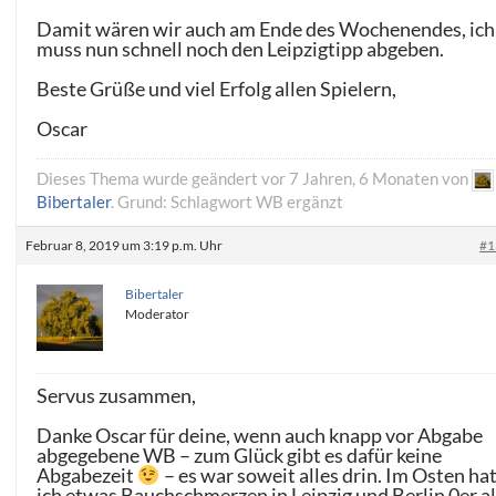
Damit wären wir auch am Ende des Wochenendes, ich
muss nun schnell noch den Leipzigtipp abgeben.
Beste Grüße und viel Erfolg allen Spielern,
Oscar
Dieses Thema wurde geändert vor 7 Jahren, 6 Monaten von
Bibertaler
. Grund: Schlagwort WB ergänzt
Februar 8, 2019 um 3:19 p.m. Uhr
#1
Bibertaler
Moderator
Servus zusammen,
Danke Oscar für deine, wenn auch knapp vor Abgabe
abgegebene WB – zum Glück gibt es dafür keine
Abgabezeit
– es war soweit alles drin. Im Osten ha
ich etwas Bauchschmerzen in Leipzig und Berlin 0er a