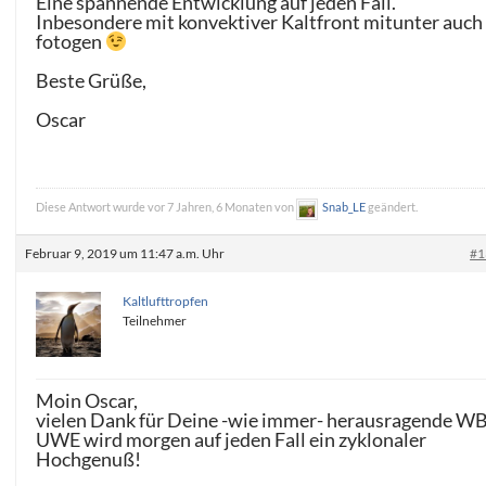
Eine spannende Entwicklung auf jeden Fall.
Inbesondere mit konvektiver Kaltfront mitunter auch
fotogen
Beste Grüße,
Oscar
Diese Antwort wurde vor 7 Jahren, 6 Monaten von
Snab_LE
geändert.
Februar 9, 2019 um 11:47 a.m. Uhr
#1
Kaltlufttropfen
Teilnehmer
Moin Oscar,
vielen Dank für Deine -wie immer- herausragende WB
UWE wird morgen auf jeden Fall ein zyklonaler
Hochgenuß!