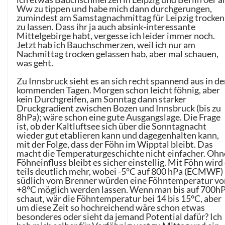
Ww zu tippen und habe mich dann durchgerungen,
zumindest am Samstagnachmittag für Leipzig trocken
zu lassen. Dass ihr ja auch absink-interessante
Mittelgebirge habt, vergesse ich leider immer noch.
Jetzt hab ich Bauchschmerzen, weil ich nur am
Nachmittag trocken gelassen hab, aber mal schauen,
was geht.
Zu Innsbruck sieht es an sich recht spannend aus in d
kommenden Tagen. Morgen schon leicht föhnig, aber
kein Durchgreifen, am Sonntag dann starker
Druckgradient zwischen Bozen und Innsbruck (bis zu
8hPa); wäre schon eine gute Ausgangslage. Die Frage
ist, ob der Kaltluftsee sich über die Sonntagnacht
wieder gut etablieren kann und dagegenhalten kann,
mit der Folge, dass der Föhn im Wipptal bleibt. Das
macht die Temperaturgeschichte nicht einfacher. Ohn
Föhneinfluss bleibt es sicher einstellig. Mit Föhn wird
teils deutlich mehr, wobei -5°C auf 800 hPa (ECMWF)
südlich vom Brenner würden eine Föhntemperatur vo
+8°C möglich werden lassen. Wenn man bis auf 700h
schaut, wär die Föhntemperatur bei 14 bis 15°C, aber
um diese Zeit so hochreichend wäre schon etwas
besonderes oder sieht da jemand Potential dafür? Ich