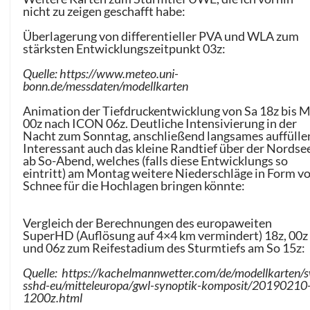
nicht zu zeigen geschafft habe:
Überlagerung von differentieller PVA und WLA zum
stärksten Entwicklungszeitpunkt 03z:
Quelle: https://www.meteo.uni-
bonn.de/messdaten/modellkarten
Animation der Tiefdruckentwicklung von Sa 18z bis 
00z nach ICON 06z. Deutliche Intensivierung in der
Nacht zum Sonntag, anschließend langsames auffülle
Interessant auch das kleine Randtief über der Nordse
ab So-Abend, welches (falls diese Entwicklungs so
eintritt) am Montag weitere Niederschläge in Form v
Schnee für die Hochlagen bringen könnte:
Vergleich der Berechnungen des europaweiten
SuperHD (Auflösung auf 4×4 km vermindert) 18z, 00z
und 06z zum Reifestadium des Sturmtiefs am So 15z:
Quelle: https://kachelmannwetter.com/de/modellkarten/s
sshd-eu/mitteleuropa/gwl-synoptik-komposit/20190210
1200z.html