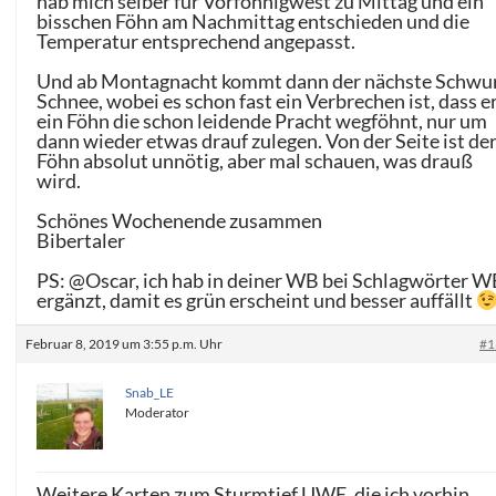
hab mich selber für Vorföhnigwest zu Mittag und ein
bisschen Föhn am Nachmittag entschieden und die
Temperatur entsprechend angepasst.
Und ab Montagnacht kommt dann der nächste Schwu
Schnee, wobei es schon fast ein Verbrechen ist, dass e
ein Föhn die schon leidende Pracht wegföhnt, nur um
dann wieder etwas drauf zulegen. Von der Seite ist de
Föhn absolut unnötig, aber mal schauen, was drauß
wird.
Schönes Wochenende zusammen
Bibertaler
PS: @Oscar, ich hab in deiner WB bei Schlagwörter W
ergänzt, damit es grün erscheint und besser auffällt
Februar 8, 2019 um 3:55 p.m. Uhr
#1
Snab_LE
Moderator
Weitere Karten zum Sturmtief UWE, die ich vorhin