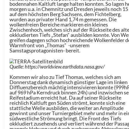
bodennahen Kaltluft lange halten konnten. So lagen h
morgen u.a. in Chemnitz und Dresden jeweils noch 15
auf dem höchsten Berg Sachsens, dem Fichtelberg,
wurden aus privater Hand 1,74 m gemessen. Die
wolkenfreien Bereiche markieren ein kleines
Zwischenhoch, welches sich auf der Rückseite des alt
okkludierten Tiefs „Stefan“ ausbilden konnte. Von W
greifen dagegen schon hochreichende Wolkenfelder d
Warmfront von „Thomas“ -unserem
Samstagsprotagonisten- bereit.
Quelle: https://worldview.earthdata.nasa.gov/
Kommen wir also zu Tief Thomas, welches sich am
Donnerstag dank dynamisch günstiger Lage im linken
Diffluenzbereich mächtig intensivieren konnte (999h
auf 969 hPa Kerndruck binnen 24h) und inzwischen se
Reifestadium erreicht hat. Da auf seiner Rückseite
reichlich Kaltluft gen Süden strömt, konnte sich eine
stattliche Welle ausbilden, die weiter an Amplitude
gewinnt und unser Turniergebiet mehr und mehr in ei
südwestliche Strömung bringt. Die Front des Tiefs
okkludiert zusehends und verliert während der Passa
mangels Hebung und durch zunhemende Abtrocknung