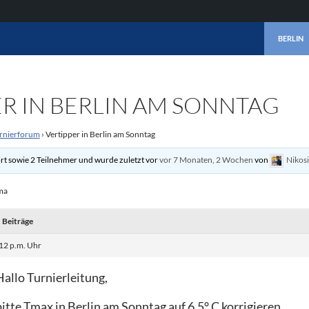
ZUM INHA
BERLIN
ER IN BERLIN AM SONNTAG
rnierforum
›
Vertipper in Berlin am Sonntag
rt sowie 2 Teilnehmer und wurde zuletzt vor
vor 7 Monaten, 2 Wochen
von
Nikos
ma
Beiträge
12 p.m. Uhr
Hallo Turnierleitung,
bitte Tmax in Berlin am Sonntag auf 6,5° C korrigieren.