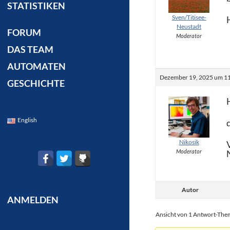
STATISTIKEN
Sven/Titisee-
Neustadt
FORUM
Moderator
DAS TEAM
AUTOMATEN
Dezember 19, 2025 um 11
GESCHICHTE
English
Nikosik
Moderator
Autor
ANMELDEN
Ansicht von 1 Antwort-The