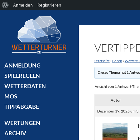
Über
Anmelden
Registrieren
Suchen
WordPress
VERTIPP
Startseite
›
Foren
›
Wettertu
ANMELDUNG
Dieses Thema hat 1 Antwo
SPIELREGELN
WETTERDATEN
Ansicht von 1 Antwort-The
MOS
Autor
TIPPABGABE
Dezember 19, 2025 um 3:
WERTUNGEN
ARCHIV