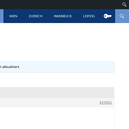
LT SPRINGEN
WIEN
ZUERICH
INNSBRUCK
LEIPZIG
ik
aktualisiert.
#19501