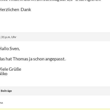
Herzlichen Dank
:31 p.m. Uhr
Hallo Sven,
das hat Thomas ja schon angepasst.
Viele Grüße
Niko
Beiträge
ma