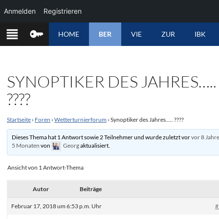
Anmelden
Registrieren
ZUM
HOME
BER
VIE
ZUR
IBK
INHALT
SPRINGEN
SYNOPTIKER DES JAHRES…..
????
Startseite
›
Foren
›
Wetterturnierforum
›
Synoptiker des Jahres….. ????
Dieses Thema hat 1 Antwort sowie 2 Teilnehmer und wurde zuletzt vor
vor 8 Jahr
5 Monaten
von
Georg
aktualisiert.
Ansicht von 1 Antwort-Thema
Autor
Beiträge
Februar 17, 2018 um 6:53 p.m. Uhr
#