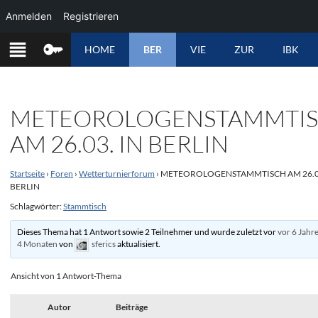
Anmelden
Registrieren
ZUM
HOME
BER
VIE
ZUR
IBK
INHALT
SPRINGEN
METEOROLOGENSTAMMTI
AM 26.03. IN BERLIN
Startseite
›
Foren
›
Wetterturnierforum
›
METEOROLOGENSTAMMTISCH AM 26.03
BERLIN
Schlagwörter:
Stammtisch
Dieses Thema hat 1 Antwort sowie 2 Teilnehmer und wurde zuletzt vor
vor 6 Jahr
4 Monaten
von
sferics
aktualisiert.
Ansicht von 1 Antwort-Thema
Autor
Beiträge