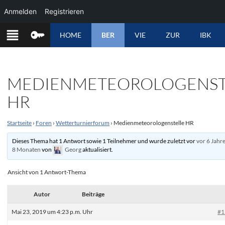
Anmelden
Registrieren
ZUM
HOME
BER
VIE
ZUR
IBK
INHALT
SPRINGEN
MEDIENMETEOROLOGENST
HR
Startseite
›
Foren
›
Wetterturnierforum
›
Medienmeteorologenstelle HR
Dieses Thema hat 1 Antwort sowie 1 Teilnehmer und wurde zuletzt vor
vor 6 Jahr
8 Monaten
von
Georg
aktualisiert.
Ansicht von 1 Antwort-Thema
Autor
Beiträge
Mai 23, 2019 um 4:23 p.m. Uhr
#1