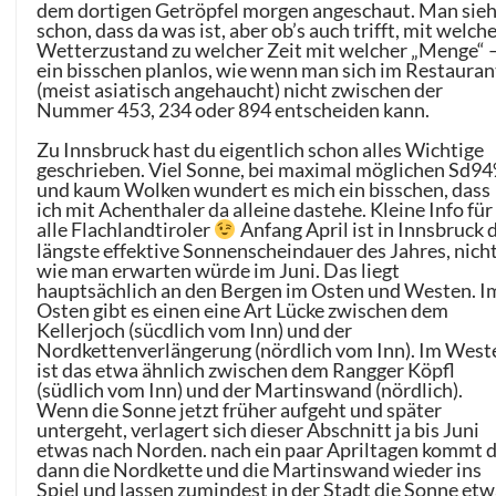
dem dortigen Getröpfel morgen angeschaut. Man sieh
schon, dass da was ist, aber ob’s auch trifft, mit welc
Wetterzustand zu welcher Zeit mit welcher „Menge“ 
ein bisschen planlos, wie wenn man sich im Restauran
(meist asiatisch angehaucht) nicht zwischen der
Nummer 453, 234 oder 894 entscheiden kann.
Zu Innsbruck hast du eigentlich schon alles Wichtige
geschrieben. Viel Sonne, bei maximal möglichen Sd9
und kaum Wolken wundert es mich ein bisschen, dass
ich mit Achenthaler da alleine dastehe. Kleine Info für
alle Flachlandtiroler
Anfang April ist in Innsbruck 
längste effektive Sonnenscheindauer des Jahres, nich
wie man erwarten würde im Juni. Das liegt
hauptsächlich an den Bergen im Osten und Westen. I
Osten gibt es einen eine Art Lücke zwischen dem
Kellerjoch (sücdlich vom Inn) und der
Nordkettenverlängerung (nördlich vom Inn). Im West
ist das etwa ähnlich zwischen dem Rangger Köpfl
(südlich vom Inn) und der Martinswand (nördlich).
Wenn die Sonne jetzt früher aufgeht und später
untergeht, verlagert sich dieser Abschnitt ja bis Juni
etwas nach Norden. nach ein paar Apriltagen kommt 
dann die Nordkette und die Martinswand wieder ins
Spiel und lassen zumindest in der Stadt die Sonne et