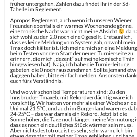
früher untergehen. Zahlen dazu findet ihr in der Sd-
Tabelle im Reglement.
Apropos Reglement, auch wenn ich unseren Wiener
Freunden ebenfalls ein warmes Wochenende gönne,
eine tropische Nacht war nicht meine Absicht
da h
sich wohl zu den 2.0 noch eine 0 gesellt. Erstaunlich,
dass es keine Meldung vom System gab, obwohl mein
Tmax doch kälter ist. (Ich meine mich an eine Meldun
beim Testen vor dem Start der neuen Turnierseite zu
erinnern, die mich „dezent“ auf meine komische Tmin
hingewiesen hat). Naja, ich habe die Turnierleitung
gebeten, die 0 noch rauszunehmen. Sollte jemand etw
dagegen haben, bitte einfach melden. Ansonsten dank
euch fürs Verständnis.
Und wo wir schon bei Temperaturen sind: Zu den
Innsbrucker Tmaxeb, mit Rekordverdächtig wäre ich
vorsichtig. Wir hatten vor mehr als einer Woche an de
Uni mal 21.5°C, und auch im Burgenland waren es dab
24-25°C – das war damals ein Rekord. Jetzt ist die
Sonne höher, die Tage noch länger, meine Vermutung i
dass es noch ein deutliches Stück wärmer sein muss.
Aber nichtsdestotrotz ist es sehr, sehr warm. Ich bin
etwas dezenter mit meiner Tmax geblieben und habe