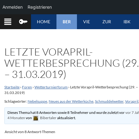
Anmelden
Registrieren
ZUM
HOME
BER
VIE
ZUR
IBK
INHALT
SPRINGEN
LETZTE VORAPRIL-
WETTERBESPRECHUNG (29
– 31.03.2019)
Startseite
›
Foren
›
Wetterturnierforum
›
Letzte Vorapril-Wetterbesprechung (29. –
31.03.2019)
Schlagwörter:
Nebelsuppe
,
Neues aus der Wetterküche
,
Schmuddelwetter
,
Vorapril
Dieses Thema hat 8 Antworten sowie 8 Teilnehmer und wurde zuletzt vor
vor 7 Ja
4 Monaten
von
Bibertaler
aktualisiert.
Ansicht von 8 Antwort-Themen