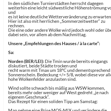
In den südlichen Turnierstädten herrscht dagegen
weiterhin eine leicht südwestliche Höhenströmung v
und
es ist keine deutliche Wetterveränderung zu erwarten
Hier ist also mit herrlichen „Sommerzeitwetter“ zu
rechnen.
Die eine oder andere Wolke wird jedoch wohl oder üb
dabei sein, vor allem ab dem Nachmittag.
Unsere „Empfehlungen des Hauses / à la carte“:
Sa:
Norden (BER/LEI):
Die Tmin wurde bereits eingangs
diskutiert, beide Städte trocken und
recht warm mit Tmax um 18°C und dementsprechend 
Sonnenschein. Bedeckung </= 5/8, wobei diese vor al
hohe Wolkenfelder anzulasten sind.
Wind sollte schwach bis mäßig aus WSW kommen,
bereits mehr oder weniger auf West gedreht „je nach
eigenem Geschmack“.
Das Rezept für einen soliden Tipp am Samstag:
Man nehme eine Prise MOS-MIX und verändere die