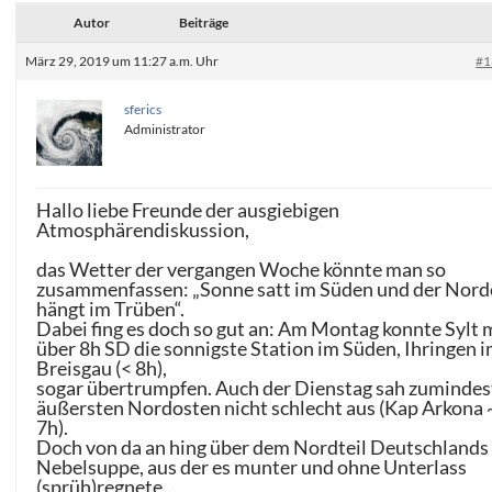
Autor
Beiträge
März 29, 2019 um 11:27 a.m. Uhr
#1
sferics
Administrator
Hallo liebe Freunde der ausgiebigen
Atmosphärendiskussion,
das Wetter der vergangen Woche könnte man so
zusammenfassen: „Sonne satt im Süden und der Nor
hängt im Trüben“.
Dabei fing es doch so gut an: Am Montag konnte Sylt 
über 8h SD die sonnigste Station im Süden, Ihringen 
Breisgau (< 8h),
sogar übertrumpfen. Auch der Dienstag sah zumindes
äußersten Nordosten nicht schlecht aus (Kap Arkona 
7h).
Doch von da an hing über dem Nordteil Deutschlands
Nebelsuppe, aus der es munter und ohne Unterlass
(sprüh)regnete…