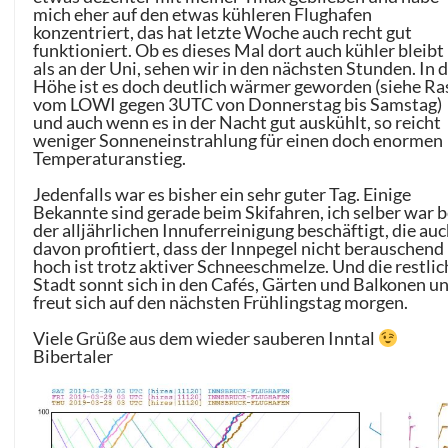
mich eher auf den etwas kühleren Flughafen
konzentriert, das hat letzte Woche auch recht gut
funktioniert. Ob es dieses Mal dort auch kühler bleibt
als an der Uni, sehen wir in den nächsten Stunden. In 
Höhe ist es doch deutlich wärmer geworden (siehe Ra
vom LOWI gegen 3UTC von Donnerstag bis Samstag)
und auch wenn es in der Nacht gut auskühlt, so reicht
weniger Sonneneinstrahlung für einen doch enormen
Temperaturanstieg.
Jedenfalls war es bisher ein sehr guter Tag. Einige
Bekannte sind gerade beim Skifahren, ich selber war b
der alljährlichen Innuferreinigung beschäftigt, die au
davon profitiert, dass der Innpegel nicht berauschend
hoch ist trotz aktiver Schneeschmelze. Und die restlic
Stadt sonnt sich in den Cafés, Gärten und Balkonen u
freut sich auf den nächsten Frühlingstag morgen.
Viele Grüße aus dem wieder sauberen Inntal
Bibertaler