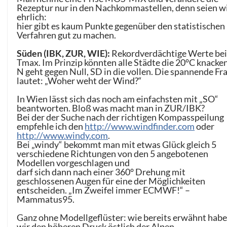
Rezeptur nur in den Nachkommastellen, denn seien w
ehrlich:
hier gibt es kaum Punkte gegenüber den statistischen
Verfahren gut zu machen.
Süden (IBK, ZUR, WIE):
Rekordverdächtige Werte bei
Tmax. Im Prinzip könnten alle Städte die 20°C knacken
N geht gegen Null, SD in die vollen. Die spannende Fr
lautet: „Woher weht der Wind?“
In Wien lässt sich das noch am einfachsten mit „SO“
beantworten. Bloß was macht man in ZUR/IBK?
Bei der der Suche nach der richtigen Kompasspeilung
empfehle ich den
http://www.windfinder.com
oder
http://www.windy.com
.
Bei „windy“ bekommt man mit etwas Glück gleich 5
verschiedene Richtungen von den 5 angebotenen
Modellen vorgeschlagen und
darf sich dann nach einer 360° Drehung mit
geschlossenen Augen für eine der Möglichkeiten
entscheiden. „Im Zweifel immer ECMWF!“ –
Mammatus95.
Ganz ohne Modellgeflüster: wie bereits erwähnt hab
wir den höheren Druck östlich der Alpen.