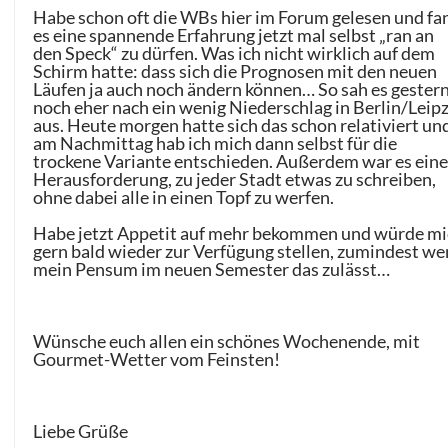
Habe schon oft die WBs hier im Forum gelesen und fa
es eine spannende Erfahrung jetzt mal selbst „ran an
den Speck“ zu dürfen. Was ich nicht wirklich auf dem
Schirm hatte: dass sich die Prognosen mit den neuen
Läufen ja auch noch ändern können… So sah es gester
noch eher nach ein wenig Niederschlag in Berlin/Leipz
aus. Heute morgen hatte sich das schon relativiert un
am Nachmittag hab ich mich dann selbst für die
trockene Variante entschieden. Außerdem war es ein
Herausforderung, zu jeder Stadt etwas zu schreiben,
ohne dabei alle in einen Topf zu werfen.
Habe jetzt Appetit auf mehr bekommen und würde m
gern bald wieder zur Verfügung stellen, zumindest w
mein Pensum im neuen Semester das zulässt…
Wünsche euch allen ein schönes Wochenende, mit
Gourmet-Wetter vom Feinsten!
Liebe Grüße