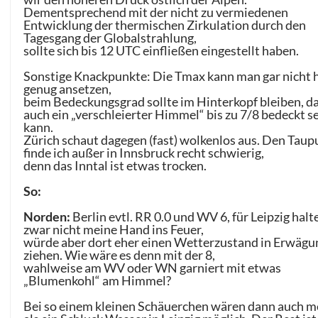
Dementsprechend mit der nicht zu vermiedenen
Entwicklung der thermischen Zirkulation durch den
Tagesgang der Globalstrahlung,
sollte sich bis 12 UTC einfließen eingestellt haben.
Sonstige Knackpunkte: Die Tmax kann man gar nicht 
genug ansetzen,
beim Bedeckungsgrad sollte im Hinterkopf bleiben, d
auch ein „verschleierter Himmel“ bis zu 7/8 bedeckt s
kann.
Zürich schaut dagegen (fast) wolkenlos aus. Den Taup
finde ich außer in Innsbruck recht schwierig,
denn das Inntal ist etwas trocken.
So:
Norden:
Berlin evtl. RR 0.0 und WV 6, für Leipzig halt
zwar nicht meine Hand ins Feuer,
würde aber dort eher einen Wetterzustand in Erwägu
ziehen. Wie wäre es denn mit der 8,
wahlweise am WV oder WN garniert mit etwas
„Blumenkohl“ am Himmel?
Bei so einem kleinen Schäuerchen wären dann auch m