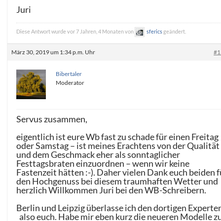
Juri
Diese Antwort wurde vor 7 Jahren, 4 Monaten von
sferics
geändert.
März 30, 2019 um 1:34 p.m. Uhr
#1
Bibertaler
Moderator
Servus zusammen,
eigentlich ist eure Wb fast zu schade für einen Freitag
oder Samstag – ist meines Erachtens von der Qualität
und dem Geschmack eher als sonntaglicher
Festtagsbraten einzuordnen – wenn wir keine
Fastenzeit hätten :-). Daher vielen Dank euch beiden f
den Hochgenuss bei diesem traumhaften Wetter und
herzlich Willkommen Juri bei den WB-Schreibern.
Berlin und Leipzig überlasse ich den dortigen Experte
also euch. Habe mir eben kurz die neueren Modelle z