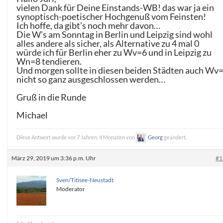
vielen Dank für Deine Einstands-WB! das war ja ein
synoptisch-poetischer Hochgenuß vom Feinsten!
Ich hoffe, da gibt’s noch mehr davon…
Die W’s am Sonntag in Berlin und Leipzig sind wohl
alles andere als sicher, als Alternative zu 4 mal 0
würde ich für Berlin eher zu Wv=6 und in Leipzig zu
Wn=8 tendieren.
Und morgen sollte in diesen beiden Städten auch Wv
nicht so ganz ausgeschlossen werden…
Gruß in die Runde
Michael
Diese Antwort wurde vor 7 Jahren, 4 Monaten von
Georg
geändert.
März 29, 2019 um 3:36 p.m. Uhr
#1
Sven/Titisee-Neustadt
Moderator