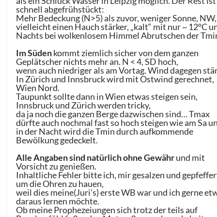
als ein Schluck Wasser in Leipzig möglich. Der Rest ist
schnell abgefrühstückt:
Mehr Bedeckung (N>5) als zuvor, weniger Sonne, NW,
vielleicht einen Hauch stärker, „kalt“ mit nur ~ 12°C u
Nachts bei wolkenlosem Himmel Abrutschen der Tmi
Im Süden
kommt ziemlich sicher von dem ganzen
Geplätscher nichts mehr an. N < 4, SD hoch,
wenn auch niedriger als am Vortag. Wind dagegen stär
In Zürich und Innsbruck wird mit Ostwind gerechnet,
Wien Nord.
Taupunkt sollte dann in Wien etwas steigen sein,
Innsbruck und Zürich werden tricky,
da ja noch die ganzen Berge dazwischen sind… Tmax
dürfte auch nochmal fast so hoch steigen wie am Sa u
in der Nacht wird die Tmin durch aufkommende
Bewölkung gedeckelt.
Alle Angaben sind natürlich ohne Gewähr
und mit
Vorsicht zu genießen.
Inhaltliche Fehler bitte ich, mir gesalzen und gepfeffer
um die Ohren zu hauen,
weil dies meine(Juri’s) erste WB war und ich gerne et
daraus lernen möchte.
Ob meine Prophezeiungen sich trotz der teils auf