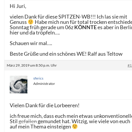
Hi Juri,
vielen Dank für diese SPITZEN-WB!!! Ich las sie mit
Genuss
Habe mich nun für total trocken entschied
Sonntag früh gerade um 06z
KÖNNTE
es aber in Berli
hier und da tröpfeln….
Schauen wir mal….
Beste Grüße und ein schönes WE! Ralf aus Teltow
März 29, 2019 um 8:50 p.m. Uhr
#1
sferics
Administrator
Vielen Dank für die Lorbeeren!
ich freue mich, dass euch mein etwas unkonventionell
Stil
gefallen
gemundet hat. Witzig, wie viele von euch
auf mein Thema einsteigen