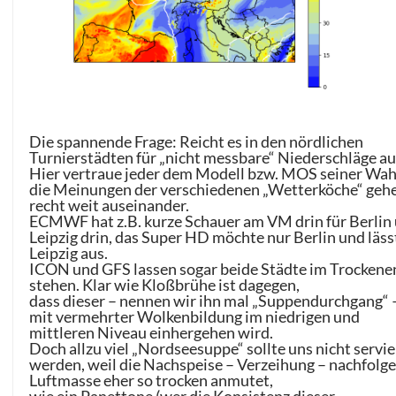
Die spannende Frage: Reicht es in den nördlichen
Turnierstädten für „nicht messbare“ Niederschläge au
Hier vertraue jeder dem Modell bzw. MOS seiner Wah
die Meinungen der verschiedenen „Wetterköche“ geh
recht weit auseinander.
ECMWF hat z.B. kurze Schauer am VM drin für Berlin
Leipzig drin, das Super HD möchte nur Berlin und läss
Leipzig aus.
ICON und GFS lassen sogar beide Städte im Trockene
stehen. Klar wie Kloßbrühe ist dagegen,
dass dieser – nennen wir ihn mal „Suppendurchgang“ 
mit vermehrter Wolkenbildung im niedrigen und
mittleren Niveau einhergehen wird.
Doch allzu viel „Nordseesuppe“ sollte uns nicht servie
werden, weil die Nachspeise – Verzeihung – nachfolg
Luftmasse eher so trocken anmutet,
wie ein Panettone (wer die Konsistenz dieser