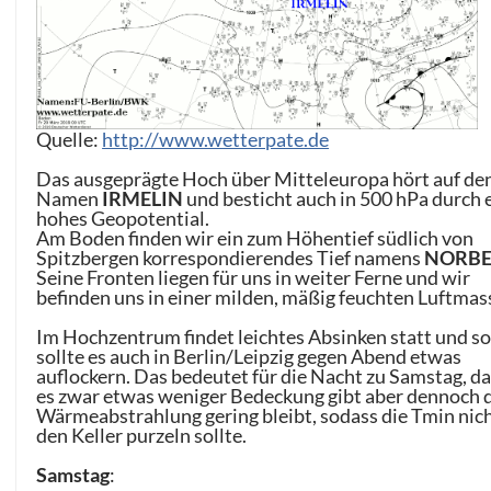
Quelle:
http://www.wetterpate.de
Das ausgeprägte Hoch über Mitteleuropa hört auf de
Namen
IRMELIN
und besticht auch in 500 hPa durch 
hohes Geopotential.
Am Boden finden wir ein zum Höhentief südlich von
Spitzbergen korrespondierendes Tief namens
NORBE
Seine Fronten liegen für uns in weiter Ferne und wir
befinden uns in einer milden, mäßig feuchten Luftmas
Im Hochzentrum findet leichtes Absinken statt und s
sollte es auch in Berlin/Leipzig gegen Abend etwas
auflockern. Das bedeutet für die Nacht zu Samstag, d
es zwar etwas weniger Bedeckung gibt aber dennoch 
Wärmeabstrahlung gering bleibt, sodass die Tmin nich
den Keller purzeln sollte.
Samstag
: