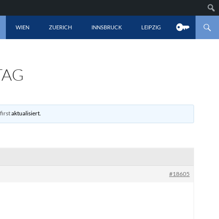
LT SPRINGEN
WIEN
ZUERICH
INNSBRUCK
LEIPZIG
TAG
irst
aktualisiert.
#18605