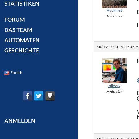
STATISTIKEN
Hochfirst
Teilnehmer
FORUM
DAS TEAM
AUTOMATEN
Mai 19, 2023 um 3:50 p.m
GESCHICHTE
English
Nikosik
Moderator
ANMELDEN
Mai 22, 2023 um 8:40 a.m