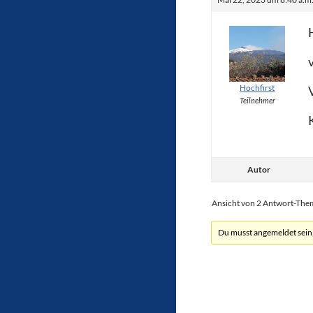
Hochfirst
Teilnehmer
Autor
Ansicht von 2 Antwort-Th
Du musst angemeldet sein