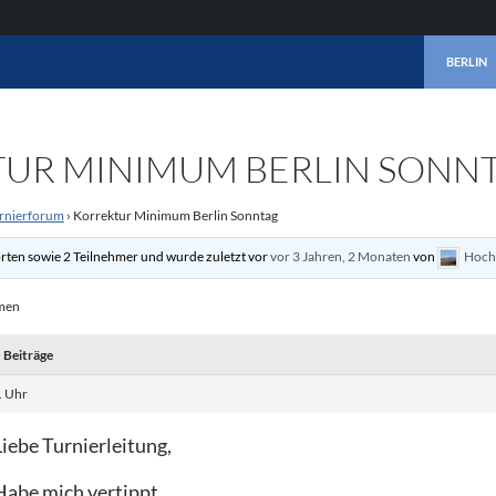
ZUM INHA
BERLIN
UR MINIMUM BERLIN SONN
rnierforum
›
Korrektur Minimum Berlin Sonntag
rten sowie 2 Teilnehmer und wurde zuletzt vor
vor 3 Jahren, 2 Monaten
von
Hochf
emen
Beiträge
. Uhr
Liebe Turnierleitung,
Habe mich vertippt.