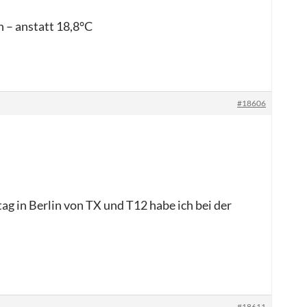
 – anstatt 18,8°C
#18606
g in Berlin von TX und T12 habe ich bei der
#18611