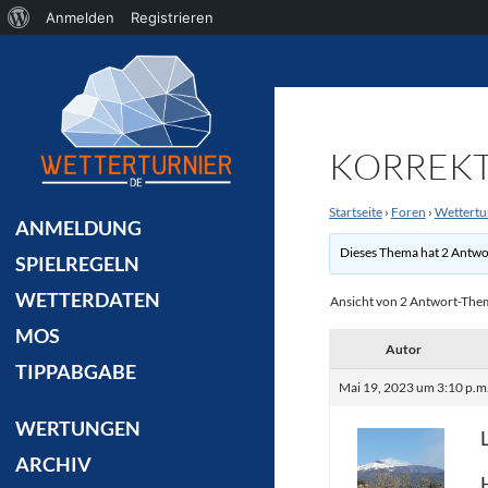
Über
Anmelden
Registrieren
Suchen
WordPress
KORREKT
Startseite
›
Foren
›
Wettertu
ANMELDUNG
Dieses Thema hat 2 Antwo
SPIELREGELN
WETTERDATEN
Ansicht von 2 Antwort-Th
MOS
Autor
TIPPABGABE
Mai 19, 2023 um 3:10 p.m
WERTUNGEN
ARCHIV