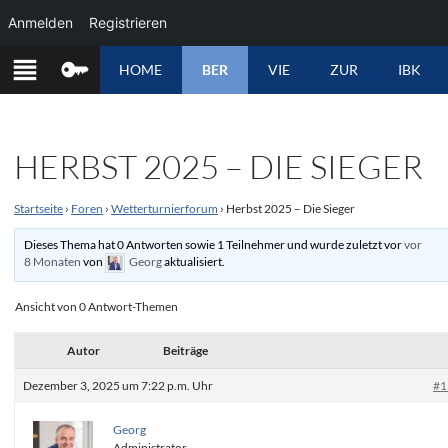
Anmelden
Registrieren
ZUM
HOME
BER
VIE
ZUR
IBK
INHALT
SPRINGEN
HERBST 2025 – DIE SIEGER
Startseite
›
Foren
›
Wetterturnierforum
›
Herbst 2025 – Die Sieger
Dieses Thema hat 0 Antworten sowie 1 Teilnehmer und wurde zuletzt vor
vor
8 Monaten
von
Georg
aktualisiert.
Ansicht von 0 Antwort-Themen
Autor
Beiträge
Dezember 3, 2025 um 7:22 p.m. Uhr
#1
Georg
Administrator