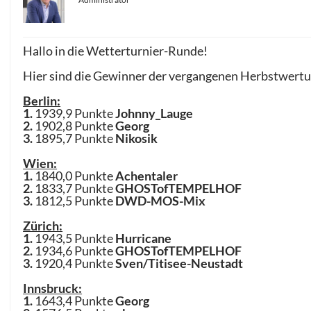
Hallo in die Wetterturnier-Runde!
Hier sind die Gewinner der vergangenen Herbstwertu
Berlin:
1.
1939,9 Punkte
Johnny_Lauge
2.
1902,8 Punkte
Georg
3.
1895,7 Punkte
Nikosik
Wien:
1.
1840,0 Punkte
Achentaler
2.
1833,7 Punkte
GHOSTofTEMPELHOF
3.
1812,5 Punkte
DWD-MOS-Mix
Zürich:
1.
1943,5 Punkte
Hurricane
2.
1934,6 Punkte
GHOSTofTEMPELHOF
3.
1920,4 Punkte
Sven/Titisee-Neustadt
Innsbruck:
1.
1643,4 Punkte
Georg