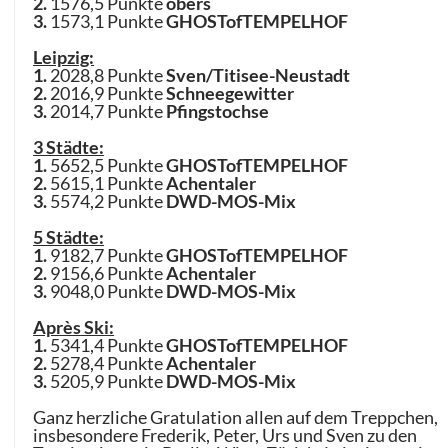
2.
1576,5 Punkte
obers
3.
1573,1 Punkte
GHOSTofTEMPELHOF
Leipzig:
1.
2028,8 Punkte
Sven/Titisee-Neustadt
2.
2016,9 Punkte
Schneegewitter
3.
2014,7 Punkte
Pfingstochse
3 Städte:
1.
5652,5 Punkte
GHOSTofTEMPELHOF
2.
5615,1 Punkte
Achentaler
3.
5574,2 Punkte
DWD-MOS-Mix
5 Städte:
1.
9182,7 Punkte
GHOSTofTEMPELHOF
2.
9156,6 Punkte
Achentaler
3.
9048,0 Punkte
DWD-MOS-Mix
Après Ski:
1.
5341,4 Punkte
GHOSTofTEMPELHOF
2.
5278,4 Punkte
Achentaler
3.
5205,9 Punkte
DWD-MOS-Mix
Ganz herzliche Gratulation allen auf dem Treppchen,
insbesondere Frederik, Peter, Urs und Sven zu den