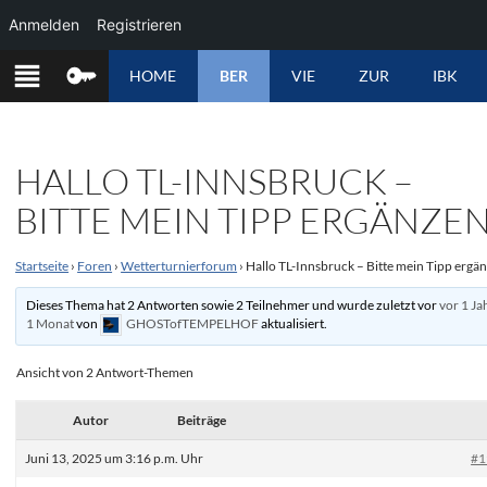
Anmelden
Registrieren
ZUM
HOME
BER
VIE
ZUR
IBK
INHALT
SPRINGEN
HALLO TL-INNSBRUCK –
BITTE MEIN TIPP ERGÄNZE
Startseite
›
Foren
›
Wetterturnierforum
›
Hallo TL-Innsbruck – Bitte mein Tipp ergä
Dieses Thema hat 2 Antworten sowie 2 Teilnehmer und wurde zuletzt vor
vor 1 Ja
1 Monat
von
GHOSTofTEMPELHOF
aktualisiert.
Ansicht von 2 Antwort-Themen
Autor
Beiträge
Juni 13, 2025 um 3:16 p.m. Uhr
#1