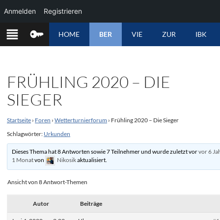
Anmelden
Registrieren
ZUM
HOME
BER
VIE
ZUR
IBK
INHALT
SPRINGEN
FRÜHLING 2020 – DIE
SIEGER
Startseite
›
Foren
›
Wetterturnierforum
›
Frühling 2020 – Die Sieger
Schlagwörter:
Urkunden
Dieses Thema hat 8 Antworten sowie 7 Teilnehmer und wurde zuletzt vor
vor 6 Ja
1 Monat
von
Nikosik
aktualisiert.
Ansicht von 8 Antwort-Themen
Autor
Beiträge