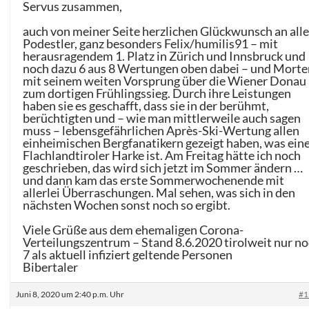
Servus zusammen,
auch von meiner Seite herzlichen Glückwunsch an all
Podestler, ganz besonders Felix/humilis91 – mit
herausragendem 1. Platz in Zürich und Innsbruck und
noch dazu 6 aus 8 Wertungen oben dabei – und Morte
mit seinem weiten Vorsprung über die Wiener Donau
zum dortigen Frühlingssieg. Durch ihre Leistungen
haben sie es geschafft, dass sie in der berühmt,
berüchtigten und – wie man mittlerweile auch sagen
muss – lebensgefährlichen Après-Ski-Wertung allen
einheimischen Bergfanatikern gezeigt haben, was ein
Flachlandtiroler Harke ist. Am Freitag hätte ich noch
geschrieben, das wird sich jetzt im Sommer ändern …
und dann kam das erste Sommerwochenende mit
allerlei Überraschungen. Mal sehen, was sich in den
nächsten Wochen sonst noch so ergibt.
Viele Grüße aus dem ehemaligen Corona-
Verteilungszentrum – Stand 8.6.2020 tirolweit nur n
7 als aktuell infiziert geltende Personen
Bibertaler
Juni 8, 2020 um 2:40 p.m. Uhr
#1