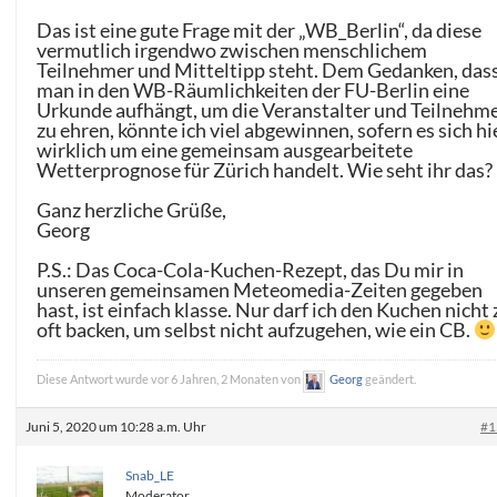
Das ist eine gute Frage mit der „WB_Berlin“, da diese
vermutlich irgendwo zwischen menschlichem
Teilnehmer und Mitteltipp steht. Dem Gedanken, das
man in den WB-Räumlichkeiten der FU-Berlin eine
Urkunde aufhängt, um die Veranstalter und Teilnehm
zu ehren, könnte ich viel abgewinnen, sofern es sich hi
wirklich um eine gemeinsam ausgearbeitete
Wetterprognose für Zürich handelt. Wie seht ihr das?
Ganz herzliche Grüße,
Georg
P.S.: Das Coca-Cola-Kuchen-Rezept, das Du mir in
unseren gemeinsamen Meteomedia-Zeiten gegeben
hast, ist einfach klasse. Nur darf ich den Kuchen nicht 
oft backen, um selbst nicht aufzugehen, wie ein CB.
Diese Antwort wurde vor 6 Jahren, 2 Monaten von
Georg
geändert.
Juni 5, 2020 um 10:28 a.m. Uhr
#1
Snab_LE
Moderator