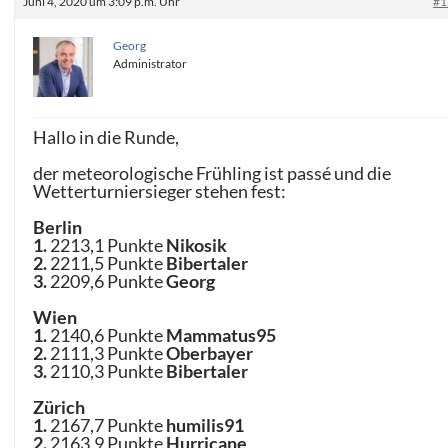
Juni 4, 2020 um 3:09 p.m. Uhr
#1
Georg
Administrator
Hallo in die Runde,
der meteorologische Frühling ist passé und die
Wetterturniersieger stehen fest:
Berlin
1.
2213,1 Punkte
Nikosik
2.
2211,5 Punkte
Bibertaler
3.
2209,6 Punkte
Georg
Wien
1.
2140,6 Punkte
Mammatus95
2.
2111,3 Punkte
Oberbayer
3.
2110,3 Punkte
Bibertaler
Zürich
1.
2167,7 Punkte
humilis91
2.
2163,9 Punkte
Hurricane