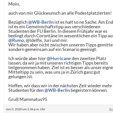
Moin,
auch von mir Glückwunsch an alle Podestplatzierten!
Bezüglich
@WB-Berlin
ist es halt so ne Sache. Am En
ist es ein Gemeinschaftstipp aus verschiedenen
Studenten der FU Berlin. In diesem Frühjahr war es
bedingt durch Corontäne im wesentlichen ein Tipp au
@Rumo
, @Idelfix, Juri und mir.
Wir haben aber nicht zwischen unseren Tipps gemitte
sondern gemeinsam auf ein Scenario geeinigt.
Ich würde aber hier
@Hurricane
den zweiten Platz
lassen, da wir ja mit unseren richtigen Tipps bereits
teilgenommen haben. Ziel ist es besser als unser eigne
Mitteltipp zu sein, was uns ja in Zürich ganz gut
gelungen ist.
Hoffen, wir dass wir in der nächsten Zeit wieder mehr
Studenten für den
@WB-Berlin
begeistern können.
Gruß Mammatus95
Juni 5, 2020 um 1:36 p.m. Uhr
#1