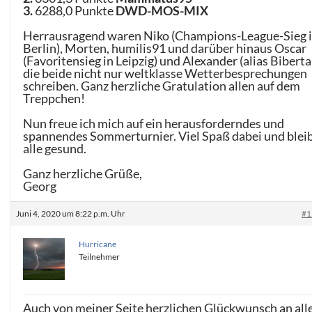
3.
6288,0 Punkte
DWD-MOS-MIX
Herrausragend waren Niko (Champions-League-Sieg 
Berlin), Morten, humilis91 und darüber hinaus Oscar
(Favoritensieg in Leipzig) und Alexander (alias Bibertal
die beide nicht nur weltklasse Wetterbesprechungen
schreiben. Ganz herzliche Gratulation allen auf dem
Treppchen!
Nun freue ich mich auf ein herausforderndes und
spannendes Sommerturnier. Viel Spaß dabei und blei
alle gesund.
Ganz herzliche Grüße,
Georg
Juni 4, 2020 um 8:22 p.m. Uhr
#1
Hurricane
Teilnehmer
Auch von meiner Seite herzlichen Glückwunsch an all