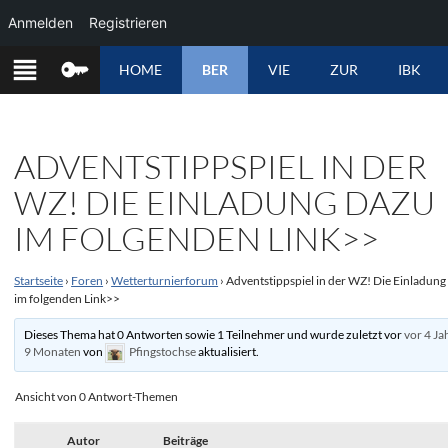
Anmelden
Registrieren
ZUM
HOME
BER
VIE
ZUR
IBK
INHALT
SPRINGEN
ADVENTSTIPPSPIEL IN DER
WZ! DIE EINLADUNG DAZU
IM FOLGENDEN LINK>>
Startseite
›
Foren
›
Wetterturnierforum
›
Adventstippspiel in der WZ! Die Einladung
im folgenden Link>>
Dieses Thema hat 0 Antworten sowie 1 Teilnehmer und wurde zuletzt vor
vor 4 Ja
9 Monaten
von
Pfingstochse
aktualisiert.
Ansicht von 0 Antwort-Themen
Autor
Beiträge