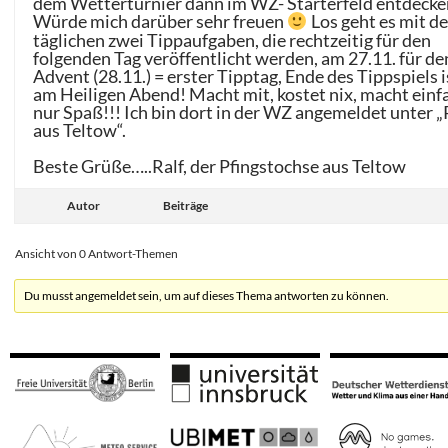
dem Wetterturnier dann im WZ- Starterfeld entdeck
Würde mich darüber sehr freuen
Los geht es mit d
täglichen zwei Tippaufgaben, die rechtzeitig für den
folgenden Tag veröffentlicht werden, am 27.11. für de
Advent (28.11.) = erster Tipptag, Ende des Tippspiels i
am Heiligen Abend! Macht mit, kostet nix, macht einf
nur Spaß!!! Ich bin dort in der WZ angemeldet unter „
aus Teltow“.
Beste Grüße…..Ralf, der Pfingstochse aus Teltow
Autor
Beiträge
Ansicht von 0 Antwort-Themen
Du musst angemeldet sein, um auf dieses Thema antworten zu können.