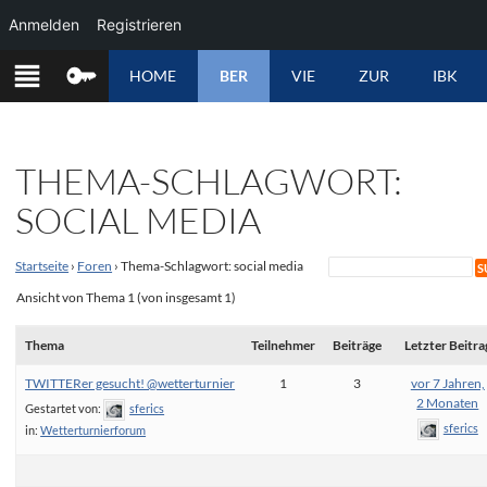
Anmelden
Registrieren
ZUM
HOME
BER
VIE
ZUR
IBK
INHALT
SPRINGEN
THEMA-SCHLAGWORT:
SOCIAL MEDIA
Startseite
›
Foren
›
Thema-Schlagwort: social media
Ansicht von Thema 1 (von insgesamt 1)
Thema
Teilnehmer
Beiträge
Letzter Beitra
TWITTERer gesucht! @wetterturnier
1
3
vor 7 Jahren,
2 Monaten
Gestartet von:
sferics
sferics
in:
Wetterturnierforum