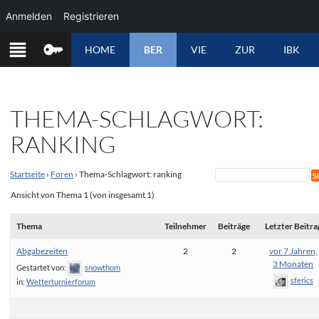
Anmelden
Registrieren
ZUM
HOME
BER
VIE
ZUR
IBK
INHALT
SPRINGEN
THEMA-SCHLAGWORT:
RANKING
Startseite
›
Foren
›
Thema-Schlagwort: ranking
Ansicht von Thema 1 (von insgesamt 1)
Thema
Teilnehmer
Beiträge
Letzter Beitra
Abgabezeiten
2
2
vor 7 Jahren,
3 Monaten
Gestartet von:
snowthom
sferics
in:
Wetterturnierforum