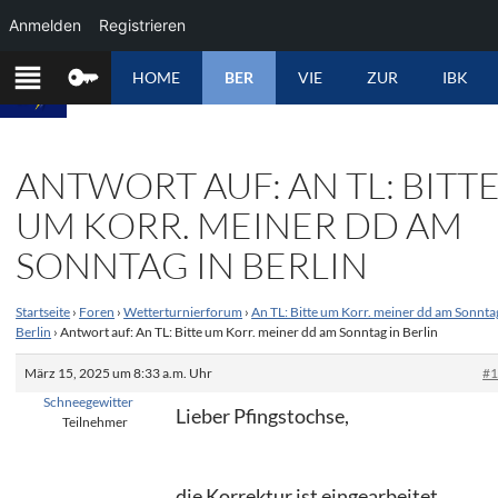
Anmelden
Registrieren
ZUM
HOME
BER
VIE
ZUR
IBK
INHALT
SPRINGEN
ANTWORT AUF: AN TL: BITT
UM KORR. MEINER DD AM
SONNTAG IN BERLIN
Startseite
›
Foren
›
Wetterturnierforum
›
An TL: Bitte um Korr. meiner dd am Sonnta
Berlin
›
Antwort auf: An TL: Bitte um Korr. meiner dd am Sonntag in Berlin
März 15, 2025 um 8:33 a.m. Uhr
#
Schneegewitter
Lieber Pfingstochse,
Teilnehmer
die Korrektur ist eingearbeitet.