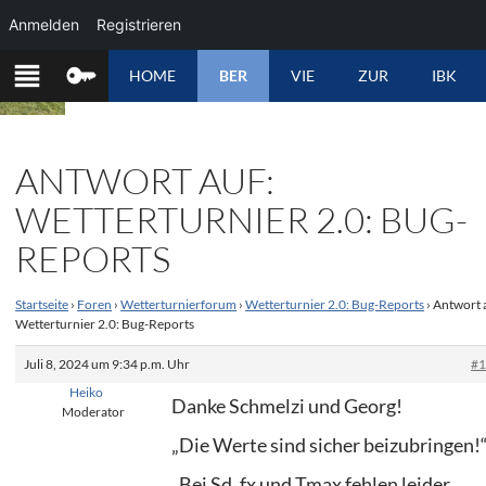
Anmelden
Registrieren
ZUM
HOME
BER
VIE
ZUR
IBK
INHALT
SPRINGEN
ANTWORT AUF:
WETTERTURNIER 2.0: BUG-
REPORTS
Startseite
›
Foren
›
Wetterturnierforum
›
Wetterturnier 2.0: Bug-Reports
›
Antwort 
Wetterturnier 2.0: Bug-Reports
Juli 8, 2024 um 9:34 p.m. Uhr
#
Heiko
Danke Schmelzi und Georg!
Moderator
„Die Werte sind sicher beizubringen!
„Bei Sd, fx und Tmax fehlen leider