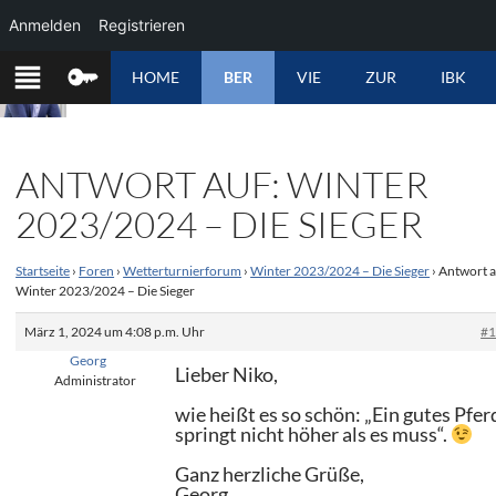
Anmelden
Registrieren
ZUM
HOME
BER
VIE
ZUR
IBK
INHALT
SPRINGEN
ANTWORT AUF: WINTER
2023/2024 – DIE SIEGER
Startseite
›
Foren
›
Wetterturnierforum
›
Winter 2023/2024 – Die Sieger
›
Antwort a
Winter 2023/2024 – Die Sieger
März 1, 2024 um 4:08 p.m. Uhr
#
Georg
Lieber Niko,
Administrator
wie heißt es so schön: „Ein gutes Pfer
springt nicht höher als es muss“.
Ganz herzliche Grüße,
Georg