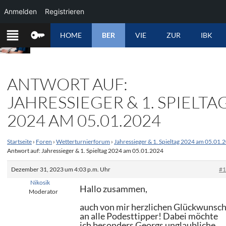
Anmelden
Registrieren
ZUM
HOME
BER
VIE
ZUR
IBK
INHALT
SPRINGEN
ANTWORT AUF:
JAHRESSIEGER & 1. SPIELTA
2024 AM 05.01.2024
Startseite
›
Foren
›
Wetterturnierforum
›
Jahressieger & 1. Spieltag 2024 am 05.01.
Antwort auf: Jahressieger & 1. Spieltag 2024 am 05.01.2024
Dezember 31, 2023 um 4:03 p.m. Uhr
#
Nikosik
Hallo zusammen,
Moderator
auch von mir herzlichen Glückwunsc
an alle Podesttipper! Dabei möchte
ich besonders Georgs unglaubliche