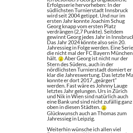
Erfolgsserie hervorheben: In der
südlichsten Turnierstadt Innsbruck
wird seit 2004 getippt. Und nur im
ersten Jahr konnte Joachim Schug
Georg knapp vom ersten Platz
verdrängen (2,7 Punkte). Seitdem
gewinnt Georg jedes Jahr in Innsbruc
Das Jahr 2024 könnte also sein 20.
Jahressieg in Folge werden. Eine Serie
die nicht mal der FC Bayern München
hält.
Aber Georg ist nicht nur der
Stern des Südens, auch in der
nördlichsten Turnierstadt domiert er
klar die Jahreswertung. Das letzte Ma
konnte er dort 2017 „geärgert“
werden. Fast wäre es Johnny Lauge
letztes Jahr gelungen. Urs in Zürich
und Nik in Wien sind natürlich auch
eine Bank und sind nicht zufällig ganz
oben in diesen Städten.
Glückwunsch auch an Thomas zum
Jahressieg in Leipzig.
Weiterhin wünsche ich allen viel