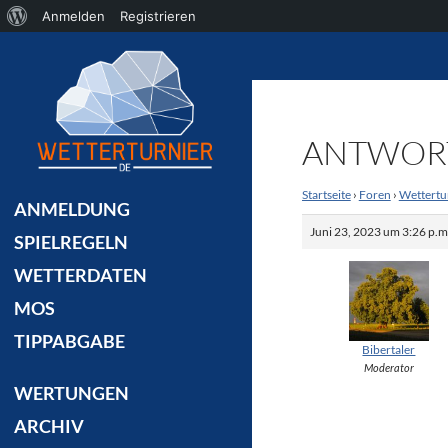
Über
Anmelden
Registrieren
Suchen
WordPress
ANTWORT 
Startseite
›
Foren
›
Wettertu
ANMELDUNG
Juni 23, 2023 um 3:26 p.m
SPIELREGELN
WETTERDATEN
MOS
TIPPABGABE
Bibertaler
Moderator
WERTUNGEN
ARCHIV