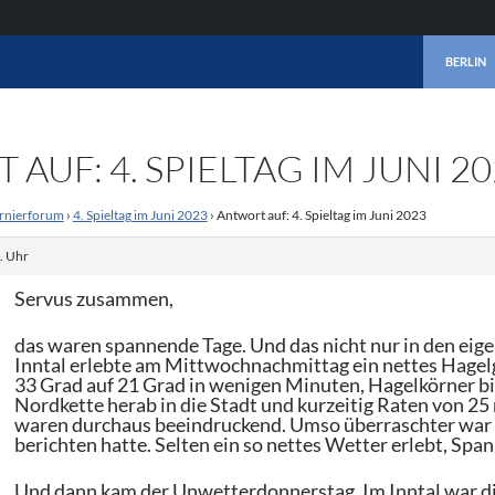
ZUM INHA
BERLIN
AUF: 4. SPIELTAG IM JUNI 2
rnierforum
›
4. Spieltag im Juni 2023
›
Antwort auf: 4. Spieltag im Juni 2023
. Uhr
Servus zusammen,
das waren spannende Tage. Und das nicht nur in den eige
Inntal erlebte am Mittwochnachmittag ein nettes Hagelg
33 Grad auf 21 Grad in wenigen Minuten, Hagelkörner b
Nordkette herab in die Stadt und kurzeitig Raten von 
waren durchaus beeindruckend. Umso überraschter war i
berichten hatte. Selten ein so nettes Wetter erlebt, Spa
Und dann kam der Unwetterdonnerstag. Im Inntal war di