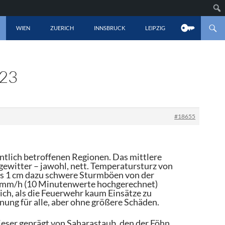
LT SPRINGEN
WIEN
ZUERICH
INNSBRUCK
LEIPZIG
023
#18655
ntlich betroffenen Regionen. Das mittlere
ewitter – jawohl, nett. Temperatursturz von
is 1 cm dazu schwere Sturmböen von der
25 mm/h (10 Minutenwerte hochgerechnet)
ch, als die Feuerwehr kaum Einsätze zu
nnung für alle, aber ohne größere Schäden.
eser geprägt von Saharastaub, den der Föhn