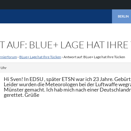
ZUM INHA
BERLIN
 AUF: BLUE+ LAGE HAT IHR
rnierforum
›
BLue+ Lage hat Ihre Tücken
›
Antwort auf: BLue+ Lage hat Ihre Tücken
. Uhr
Hi Sven! In EDSU , später ETSN war ich 23 Jahre. Gebür
Leider wurden die Meteorologen bei der Luftwaffe wegrat
Münster gemacht. Ich hab mich nach einer Deutschland
gerettet. Grüße