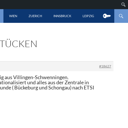
LT SPRINGEN
WIEN
ZUERICH
INNSBRUCK
LEIPZIG
E TÜCKEN
#18627
tig aus Villingen-Schwenningen.
ionalisiert und alles aus der Zentrale in
runde ( Bückeburg und Schongau) nach ETSI