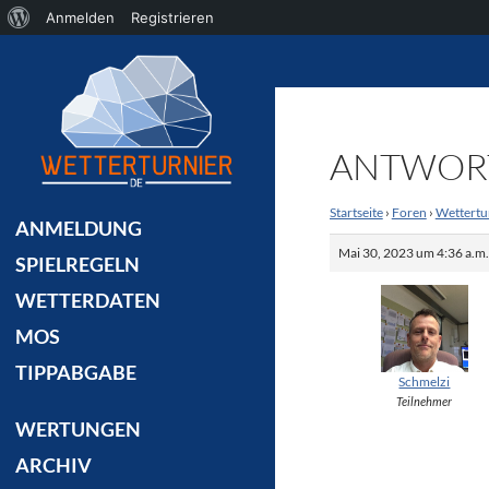
Über
Anmelden
Registrieren
Suchen
WordPress
ANTWORT
Startseite
›
Foren
›
Wettertu
ANMELDUNG
Mai 30, 2023 um 4:36 a.m
SPIELREGELN
WETTERDATEN
MOS
TIPPABGABE
Schmelzi
Teilnehmer
WERTUNGEN
ARCHIV