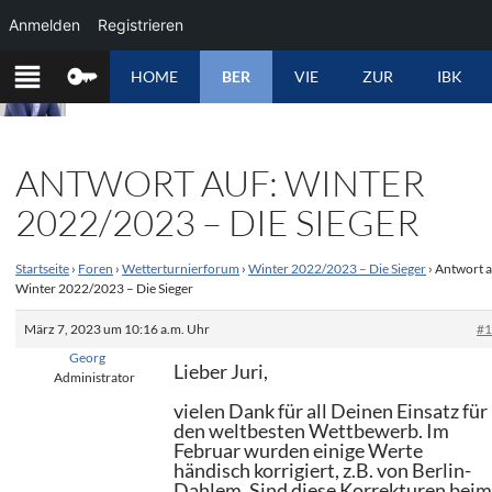
Anmelden
Registrieren
ZUM
HOME
BER
VIE
ZUR
IBK
INHALT
SPRINGEN
ANTWORT AUF: WINTER
2022/2023 – DIE SIEGER
Startseite
›
Foren
›
Wetterturnierforum
›
Winter 2022/2023 – Die Sieger
›
Antwort a
Winter 2022/2023 – Die Sieger
März 7, 2023 um 10:16 a.m. Uhr
#
Georg
Lieber Juri,
Administrator
vielen Dank für all Deinen Einsatz für
den weltbesten Wettbewerb. Im
Februar wurden einige Werte
händisch korrigiert, z.B. von Berlin-
Dahlem. Sind diese Korrekturen bei