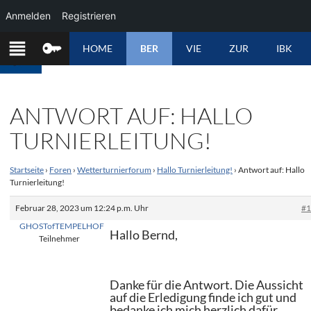
Anmelden
Registrieren
ZUM
HOME
BER
VIE
ZUR
IBK
INHALT
SPRINGEN
ANTWORT AUF: HALLO
TURNIERLEITUNG!
Startseite
›
Foren
›
Wetterturnierforum
›
Hallo Turnierleitung!
›
Antwort auf: Hallo
Turnierleitung!
Februar 28, 2023 um 12:24 p.m. Uhr
#
GHOSTofTEMPELHOF
Hallo Bernd,
Teilnehmer
Danke für die Antwort. Die Aussicht
auf die Erledigung finde ich gut und
bedanke ich mich herzlich dafür