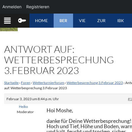
Anmelden
Registrieren
ZUM
HOME
BER
VIE
ZUR
IBK
INHALT
SPRINGEN
ANTWORT AUF:
WETTERBESPRECHUNG
3.FEBRUAR 2023
Startseite
›
Foren
›
Wetterturnierforum
›
Wetterbesprechung 3.Februar 2023
›
Ant
auf: Wetterbesprechung 3.Februar 2023
Februar 3, 2023 um 8:44 p.m. Uhr
#
Heiko
Hoi Moshe,
Moderator
danke für Deine Wetterbesprechung!
Hoch und Tief, Höhe und Boden, war
und kalt, feucht und trocken, sicher