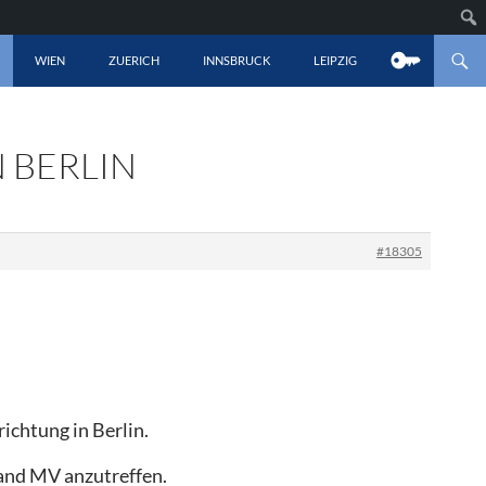
LT SPRINGEN
WIEN
ZUERICH
INNSBRUCK
LEIPZIG
 BERLIN
#18305
ichtung in Berlin.
and MV anzutreffen.