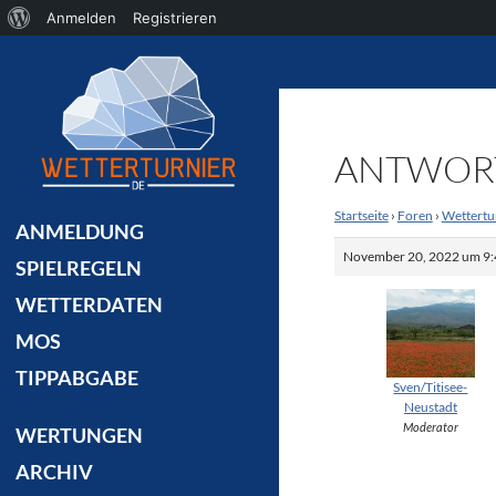
Über
Anmelden
Registrieren
Suchen
WordPress
ANTWORT
Startseite
›
Foren
›
Wettertu
ANMELDUNG
November 20, 2022 um 9:
SPIELREGELN
WETTERDATEN
MOS
TIPPABGABE
Sven/Titisee-
Neustadt
Moderator
WERTUNGEN
ARCHIV