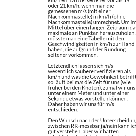
km/h ein Drittel seltener vor als 19
oder 21 km/h, wenn man die
gemessenen m/s (mit einer
Nachkommastelle) in km/h (ohne
Nachkommastelle) umrechnet. Um i
Mittel über einen langen Zeitraum da
maximale an Punkten herauszuholen,
müsste man eine Tabelle mit den
Geschwindigkeiten in km/h zur Hand
haben, die aufgrund der Rundung
seltener vorkommen.
Letztendlich lassen sich m/s
wesentlich sauberer verifizieren als
km/h und was die Gewohnkeit betrifft
so läuft bei m/s die Zeit für uns (wie
früher bei den Knoten), zumal wir uns
unter einem Meter und unter einer
Sekunde etwas vorstellen können.
Daher haben wir uns für m/s
entschieden.
Den Wunsch nach der Unterscheidun
zwischen RR-messbar ja/nein kann ic
gut verstehen, aber wir hatten