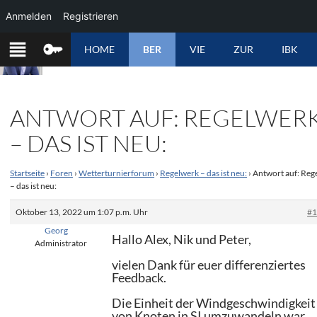
Anmelden
Registrieren
ZUM
HOME
BER
VIE
ZUR
IBK
INHALT
SPRINGEN
ANTWORT AUF: REGELWER
– DAS IST NEU:
Startseite
›
Foren
›
Wetterturnierforum
›
Regelwerk – das ist neu:
›
Antwort auf: Reg
– das ist neu:
Oktober 13, 2022 um 1:07 p.m. Uhr
#
Georg
Hallo Alex, Nik und Peter,
Administrator
vielen Dank für euer differenziertes
Feedback.
Die Einheit der Windgeschwindigkeit
von Knoten in SI umzuwandeln war