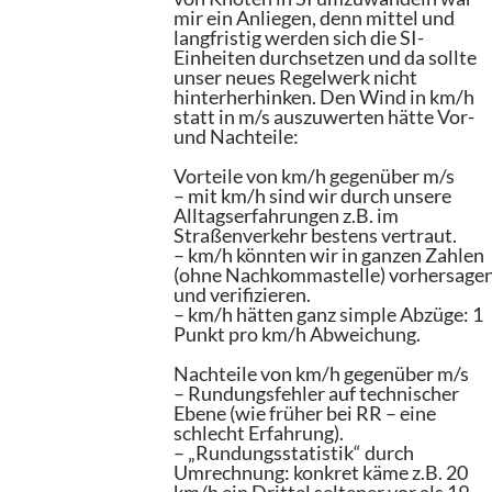
mir ein Anliegen, denn mittel und
langfristig werden sich die SI-
Einheiten durchsetzen und da sollte
unser neues Regelwerk nicht
hinterherhinken. Den Wind in km/h
statt in m/s auszuwerten hätte Vor-
und Nachteile:
Vorteile von km/h gegenüber m/s
– mit km/h sind wir durch unsere
Alltagserfahrungen z.B. im
Straßenverkehr bestens vertraut.
– km/h könnten wir in ganzen Zahlen
(ohne Nachkommastelle) vorhersage
und verifizieren.
– km/h hätten ganz simple Abzüge: 1
Punkt pro km/h Abweichung.
Nachteile von km/h gegenüber m/s
– Rundungsfehler auf technischer
Ebene (wie früher bei RR – eine
schlecht Erfahrung).
– „Rundungsstatistik“ durch
Umrechnung: konkret käme z.B. 20