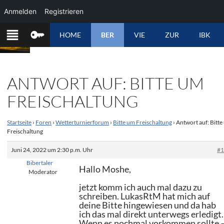
Anmelden
Registrieren
ZUM
HOME
BER
VIE
ZUR
IBK
INHALT
SPRINGEN
ANTWORT AUF: BITTE UM
FREISCHALTUNG
Startseite
›
Foren
›
Wetterturnierforum
›
Bitte um Freischaltung
›
Antwort auf: Bitt
Freischaltung
Juni 24, 2022 um 2:30 p.m. Uhr
#
Bibertaler
Hallo Moshe,
Moderator
jetzt komm ich auch mal dazu zu
schreiben. LukasRtM hat mich auf
deine Bitte hingewiesen und da hab
ich das mal direkt unterwegs erledigt.
Wenn es nochmal vorkommen sollte 