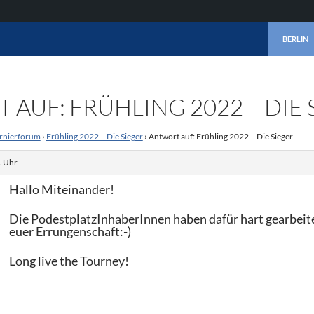
ZUM INHA
BERLIN
AUF: FRÜHLING 2022 – DIE 
rnierforum
›
Frühling 2022 – Die Sieger
›
Antwort auf: Frühling 2022 – Die Sieger
. Uhr
Hallo Miteinander!
Die PodestplatzInhaberInnen haben dafür hart gearbeit
euer Errungenschaft:-)
Long live the Tourney!