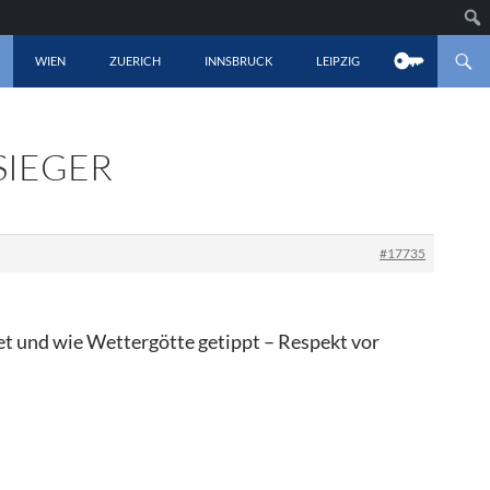
LT SPRINGEN
WIEN
ZUERICH
INNSBRUCK
LEIPZIG
SIEGER
#17735
et und wie Wettergötte getippt – Respekt vor