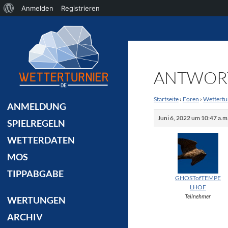
Über
Anmelden
Registrieren
Suchen
WordPress
ANTWORT 
Startseite
›
Foren
›
Wettertu
ANMELDUNG
Juni 6, 2022 um 10:47 a.m
SPIELREGELN
WETTERDATEN
MOS
TIPPABGABE
GHOSTofTEMPE
LHOF
Teilnehmer
WERTUNGEN
ARCHIV