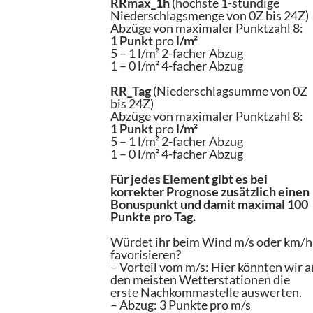
RRmax_1h
(höchste 1-stündige
Niederschlagsmenge von 0Z bis 24Z)
Abzüge von maximaler Punktzahl 8:
1 Punkt
pro
l/m²
5 – 1 l/m² 2-facher Abzug
1 – 0 l/m² 4-facher Abzug
RR_Tag
(Niederschlagsumme von 0Z
bis 24Z)
Abzüge von maximaler Punktzahl 8:
1 Punkt
pro
l/m²
5 – 1 l/m² 2-facher Abzug
1 – 0 l/m² 4-facher Abzug
Für jedes Element gibt es bei
korrekter Prognose zusätzlich einen
Bonuspunkt und damit maximal 100
Punkte pro Tag.
Würdet ihr beim Wind m/s oder km/h
favorisieren?
– Vorteil vom m/s: Hier könnten wir a
den meisten Wetterstationen die
erste Nachkommastelle auswerten.
– Abzug: 3 Punkte pro m/s