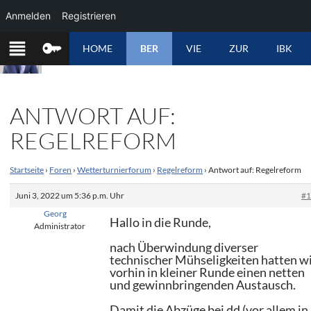
Anmelden
Registrieren
ZUM
HOME
BER
VIE
ZUR
IBK
INHALT
SPRINGEN
ANTWORT AUF:
REGELREFORM
Startseite
›
Foren
›
Wetterturnierforum
›
Regelreform
›
Antwort auf: Regelreform
Juni 3, 2022 um 5:36 p.m. Uhr
#
Georg
Hallo in die Runde,
Administrator
nach Überwindung diverser
technischer Mühseligkeiten hatten w
vorhin in kleiner Runde einen netten
und gewinnbringenden Austausch.
Damit die Abzüge bei dd (vor allem in