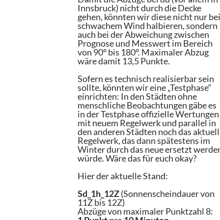
Innsbruck) nicht durch die Decke
gehen, könnten wir diese nicht nur be
schwachem Wind halbieren, sondern
auch bei der Abweichung zwischen
Prognose und Messwert im Bereich
von 90° bis 180°. Maximaler Abzug
wäre damit 13,5 Punkte.
Sofern es technisch realisierbar sein
sollte, könnten wir eine „Testphase“
einrichten: In den Städten ohne
menschliche Beobachtungen gäbe es
in der Testphase offizielle Wertungen
mit neuem Regelwerk und parallel in
den anderen Städten noch das aktuel
Regelwerk, das dann spätestens im
Winter durch das neue ersetzt werde
würde. Wäre das für euch okay?
Hier der aktuelle Stand:
Sd_1h_12Z
(Sonnenscheindauer von
11Z bis 12Z)
Abzüge von maximaler Punktzahl 8: