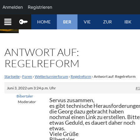
Anmelden
Registrieren
ZUM
HOME
BER
VIE
ZUR
IBK
INHALT
SPRINGEN
ANTWORT AUF:
REGELREFORM
Startseite
›
Foren
›
Wetterturnierforum
›
Regelreform
›
Antwort auf: Regelreform
Juni 3, 2022 um 3:24 p.m. Uhr
#
Bibertaler
Servus zusammen,
Moderator
es gibt technische Herausforderunge
die Georg dazu gebracht haben
nochmal einen Link zu erstellen. Bitte
etwas Geduld, es dauert daher noch
etwas.
Viele Grüße
BIbertaler