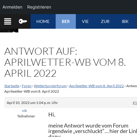
Anmelden
Registrieren
ZUM
HOME
BER
VIE
ZUR
IBK
INHALT
SPRINGEN
ANTWORT AUF:
APRILWETTER-WB VOM 8.
APRIL 2022
Startseite
›
Foren
›
Wetterturnierforum
›
Aprilwetter-WB vom 8. April 2022
›
Antwor
Aprilwetter-WB vom 8. April 2022
April 10, 2022 um 1:04 p.m. Uhr
#
nik
Hi,
Teilnehmer
meine Antwort wurde vom Forum
irgendwie „verschluckt“… hier der Lin
dazu: