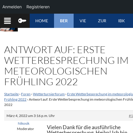
Anmelden
Registrieren
ZUM
HOME
BER
VIE
ZUR
IBK
INHALT
SPRINGEN
ANTWORT AUF: ERSTE
WETTERBESPRECHUNG IM
METEOROLOGISCHEN
FRÜHLING 2022
Startseite
›
Foren
›
Wetterturnierforum
›
Erste Wetterbesprechung im meteorologi
Frühling 2022
›
Antwort auf: Erste Wetterbesprechung im meteorologischen Frühli
2022
März 4, 2022 um 3:16 p.m. Uhr
#
Nikosik
Vielen Dank für die ausführliche
Moderator
Wetterbesprechung, Heiko! Ich bin