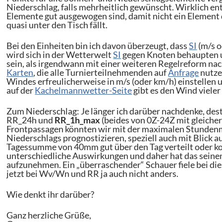
Niederschlag, falls mehrheitlich gewünscht. Wirklich en
Elemente gut ausgewogen sind, damit nicht ein Element 
quasi unter den Tisch fällt.
Bei den Einheiten bin ich davon überzeugt, dass
SI
(m/s o
wird sich in der Wetterwelt
SI
gegen Knoten behaupten un
sein, als irgendwann mit einer weiteren Regelreform na
Karten
, die alle Turnierteilnehmenden auf
Anfrage
nutze
Windes erfreulicherweise in m/s (oder km/h) einstellen 
auf der
Kachelmannwetter-Seite
gibt es den Wind viele
Zum Niederschlag: Je länger ich darüber nachdenke, dest
RR_24h und
RR_1h_max
(beides von 0Z-24Z mit gleiche
Frontpassagen könnten wir mit der maximalen Stundenm
Niederschlags prognostizieren, speziell auch mit Blick 
Tagessumme von 40mm gut über den Tag verteilt oder komp
unterschiedliche Auswirkungen und daher hat das seinen
aufzunehmen. Ein „überraschender“ Schauer fiele bei dies
jetzt bei Wv/Wn und RR ja auch nicht anders.
Wie denkt ihr darüber?
Ganz herzliche Grüße,