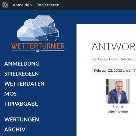
Über
Anmelden
Registrieren
Suchen
WordPress
ANTWORT
Startseite
›
Foren
›
Wettertu
ANMELDUNG
Februar 22, 2022 um 2:47
SPIELREGELN
WETTERDATEN
MOS
TIPPABGABE
Georg
Administrator
WERTUNGEN
ARCHIV