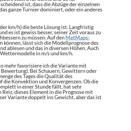
tscheidend ist, dass die Abzüge der einzelnen
das ganze Turnier dominiert, oder ein anderes
der km/h) die beste Lösung ist. Langfristig
d es ist gewiss besser, seiner Zeit voraus zu
chbessern zu müssen. Auf den
MetMaps-
n können, lässt sich die Modellprognose des
und ablesen und das in diversen Höhen. Auch
r Wettermodelle in m/s und km/h.
o mehr favorisiere ich die Variante mit
r Bewertung). Bei Schauern, Gewittern oder
enge des Tages die Qualität des
auf die Konvektion und Konvergenzen. Ob die
lett in einer Stunde fällt, hat sehr
 Reiz, dieses Element in die Prognose mit
er Variante doppelt ins Gewicht, aber das ist