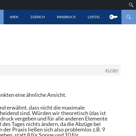
LT SPRINGEN
WIEN
ZUERICH
INNSBRUCK
LEIPZIG
#17389
unkten eine ähnliche Ansicht.
end erwähnt, dass nicht die maximale
heidend sind. Würden wir theoretisch (das ist
tdruck vergeben und für alle anderen Elemente
des Tages nichts ändern, da die Abzüge bei
 der Praxis ließen sich also problemlos z.B. 9
ben, statt 8 für Sonne und 10 für