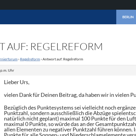
ZUM INHA
BERLIN
 AUF: REGELREFORM
rnierforum
›
Regelreform
›
Antwort auf: Regelreform
 p.m. Uhr
Lieber Urs,
vielen Dank für Deinen Beitrag, da haben wir in vielen P
Bezüglich des Punktesystems sei vielleicht noch ergänz
Punktzahl, sondern ausschließlich die Abzüge spielentsc
natürlich nicht geplant) maximal 100 Punkte für den Luf
maximal 0 Punkte, so würde das an der Gesamtpunktzahl 
allen Elementen zu negativer Punktzahl führen können. In
Punkte für alle Sonnen- und Niederschlagselemente verge