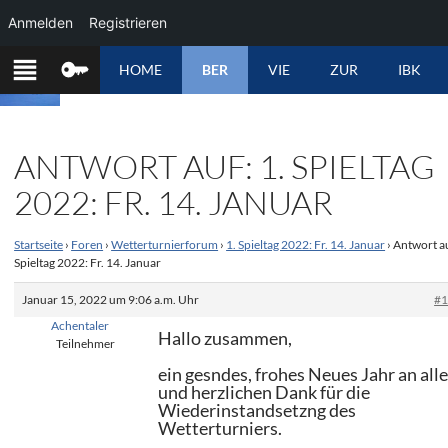
Anmelden
Registrieren
ZUM
HOME
BER
VIE
ZUR
IBK
INHALT
SPRINGEN
ANTWORT AUF: 1. SPIELTAG
2022: FR. 14. JANUAR
Startseite
›
Foren
›
Wetterturnierforum
›
1. Spieltag 2022: Fr. 14. Januar
›
Antwort au
Spieltag 2022: Fr. 14. Januar
Januar 15, 2022 um 9:06 a.m. Uhr
#
Achentaler
Hallo zusammen,
Teilnehmer
ein gesndes, frohes Neues Jahr an alle
und herzlichen Dank für die
Wiederinstandsetzng des
Wetterturniers.