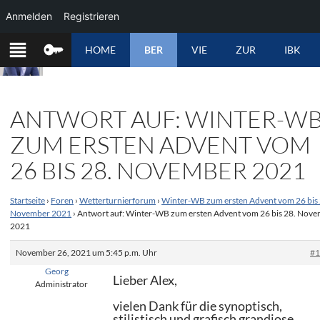
Anmelden
Registrieren
ZUM
HOME
BER
VIE
ZUR
IBK
INHALT
SPRINGEN
ANTWORT AUF: WINTER-W
ZUM ERSTEN ADVENT VOM
26 BIS 28. NOVEMBER 2021
Startseite
›
Foren
›
Wetterturnierforum
›
Winter-WB zum ersten Advent vom 26 bis 
November 2021
›
Antwort auf: Winter-WB zum ersten Advent vom 26 bis 28. Nov
2021
November 26, 2021 um 5:45 p.m. Uhr
#
Georg
Lieber Alex,
Administrator
vielen Dank für die synoptisch,
stilistisch und grafisch grandiose